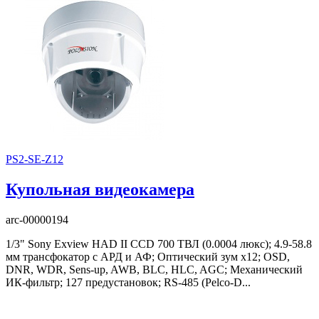
PS2-SE-Z12
Купольная видеокамера
arc-00000194
1/3" Sony Exview HAD II CCD 700 ТВЛ (0.0004 люкс); 4.9-58.8
мм трансфокатор с АРД и АФ; Оптический зум x12; OSD,
DNR, WDR, Sens-up, AWB, BLC, HLC, AGC; Механический
ИК-фильтр; 127 предустановок; RS-485 (Pelco-D...