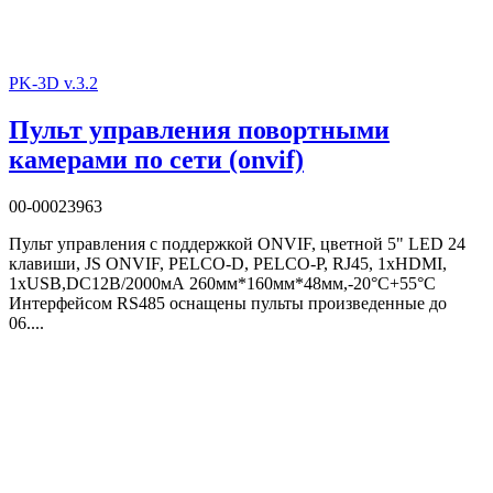
PK-3D v.3.2
Пульт управления повортными
камерами по сети (onvif)
00-00023963
Пульт управления с поддержкой ONVIF, цветной 5" LED 24
клавиши, JS ONVIF, PELCO-D, PELCO-P, RJ45, 1xHDMI,
1xUSB,DC12В/2000мА 260мм*160мм*48мм,-20°C+55°C
Интерфейсом RS485 оснащены пульты произведенные до
06....