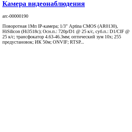
Камера видеонаблюдения
arc-00000190
Поворотная 1Мп IP-камера; 1/3" Aptina CMOS (AR0130),
HiSilicon (Hi3518c); Осн.п.: 720p/D1 @ 25 к/с, суб.п.: D1/CIF @
25 к/с; трансфокатор 4.63-46.3мм; оптический зум 10x; 255
предустановок; ИК 50м; ONVIF; RTSP...