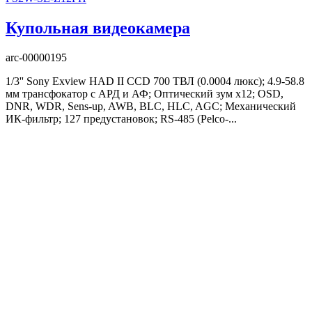
Купольная видеокамера
arc-00000195
1/3'' Sony Exview HAD II CCD 700 ТВЛ (0.0004 люкс); 4.9-58.8
мм трансфокатор с АРД и АФ; Оптический зум x12; OSD,
DNR, WDR, Sens-up, AWB, BLC, HLC, AGC; Механический
ИК-фильтр; 127 предустановок; RS-485 (Pelco-...