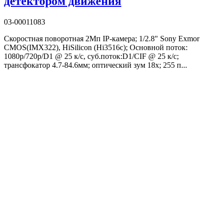
детектором движения
03-00011083
Скоростная поворотная 2Мп IP-камера; 1/2.8" Sony Exmor
CMOS(IMX322), HiSilicon (Hi3516c); Основной поток:
1080p/720p/D1 @ 25 к/с, суб.поток:D1/CIF @ 25 к/с;
трансфокатор 4.7-84.6мм; оптический зум 18x; 255 п...