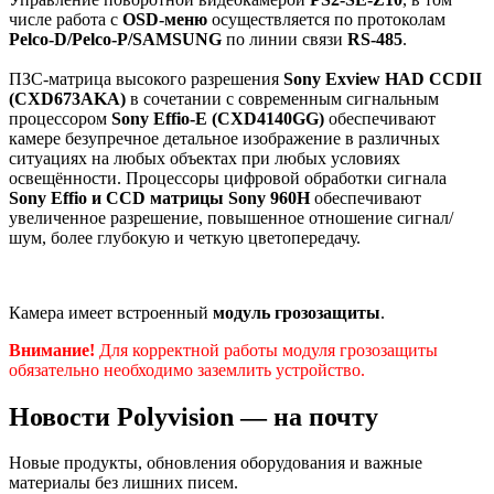
числе работа с
OSD-меню
осуществляется по протоколам
Pelco-D/Pelco-P/SAMSUNG
по линии связи
RS-485
.
ПЗС-матрица высокого разрешения
Sony Exview HAD CCDII
(CXD673AKA)
в сочетании с современным сигнальным
процессором
Sony Effio-E (CXD4140GG)
обеспечивают
камере безупречное детальное изображение в различных
ситуациях на любых объектах при любых условиях
освещённости. Процессоры цифровой обработки сигнала
Sony Effio и CCD матрицы Sony 960H
обеспечивают
увеличенное разрешение, повышенное отношение сигнал/
шум, более глубокую и четкую цветопередачу.
Камера имеет встроенный
модуль грозозащиты
.
Внимание!
Для корректной работы модуля грозозащиты
обязательно необходимо заземлить устройство.
Новости Polyvision — на почту
Новые продукты, обновления оборудования и важные
материалы без лишних писем.