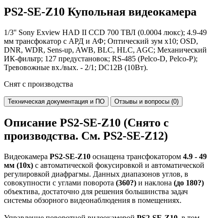
PS2-SE-Z10
Купольная видеокамера
1/3'' Sony Exview HAD II CCD 700 ТВЛ (0.0004 люкс); 4.9-49
мм трансфокатор с АРД и АФ; Оптический зум x10; OSD,
DNR, WDR, Sens-up, AWB, BLC, HLC, AGC; Механический
ИК-фильтр; 127 предустановок; RS-485 (Pelco-D, Pelco-P);
Тревовожные вх./вых. - 2/1; DC12В (10Вт).
Снят с производства
Техническая документация и ПО
Отзывы и вопросы (0)
Описание PS2-SE-Z10 (Снято с
производства. См. PS2-SE-Z12)
Видеокамера
PS2-SE-Z10
оснащена трансфокатором
4.9 - 49
мм (10x)
с автоматической фокусировкой и автоматической
регулировкой диафрагмы. Данных диапазонов углов, в
совокупности с углами поворота
(360?)
и наклона
(до 180?)
объектива, достаточно для решения большинства задач
системы обзорного видеонаблюдения в помещениях.
Управление поворотной видеокамерой
PS2-SE-Z10
, в том