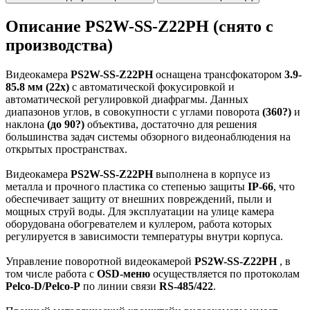
Описание PS2W-SS-Z22PH (снято с
производства)
Видеокамера
PS2W-SS-Z22PH
оснащена трансфокатором
3.9-
85.8 мм (22x)
с автоматической фокусировкой и
автоматической регулировкой диафрагмы. Данных
диапазонов углов, в совокупности с углами поворота
(360?)
и
наклона
(до 90?)
объектива, достаточно для решения
большинства задач системы обзорного видеонаблюдения на
открытых пространствах.
Видеокамера
PS2W-SS-Z22PH
выполнена в корпусе из
металла и прочного плаcтика со степенью защиты
IP-66
, что
обеспечивает защиту от внешних повреждений, пыли и
мощных струй воды. Для эксплуатации на улице камера
оборудована обогревателем и куллером, работа которых
регулируется в зависимости температуры внутри корпуса.
Управление поворотной видеокамерой
PS2W-SS-Z22PH
, в
том числе работа с
OSD-меню
осуществляется по протоколам
Pelco-D/Pelco-P
по линии связи
RS-485/422
.