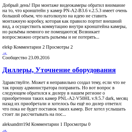
Добрый день! При монтаже видеокамеры обратил внимание
на то, что кронштейн у камер PN-A2-B3.6 v.2.5.3 имеет очень
большой объем, что натолкнуло на идею не ставить
монтажную коробку, которая как правило портит внешний
вид, а осуществить коммутацию внутри кронштейна камеры,
но разъёмы немного не помещаются( Возникает
вопрос:можно отрезать разъемы и не потерять...
elekp
Комментарии 2
Просмотры 2
→
Сообщество
23.09.2016
Диллеры, Уточнение оборудования
Здравствуйте. Может я неправильно создал тему, если что не
так прошу администратора поправить. Но вот вопрос в
следующем обратился к дилеру в нашем регионе о
приобретении таких камер PNL-A2-V50HL v.9.5.7 dark, месяц
назад их приобретали и хотелось бы ещё но дилер ответил:
что пока не будет поставок таких камер. Вот хотел услышать
стоит ли рассчитывать на пос...
aleksandrrr19d
Комментарии 1
Просмотры 0
→