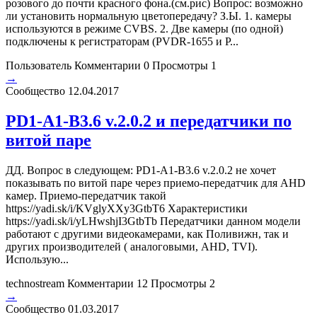
розового до почти красного фона.(см.рис) Вопрос: возможно
ли установить нормальную цветопередачу? З.Ы. 1. камеры
используются в режиме CVBS. 2. Две камеры (по одной)
подключены к регистраторам (PVDR-1655 и P...
Пользователь
Комментарии 0
Просмотры 1
→
Сообщество
12.04.2017
PD1-A1-B3.6 v.2.0.2 и передатчики по
витой паре
ДД. Вопрос в следующем: PD1-A1-B3.6 v.2.0.2 не хочет
показывать по витой паре через приемо-передатчик для AHD
камер. Приемо-передатчик такой
https://yadi.sk/i/KVglyXXy3GtbT6 Характеристики
https://yadi.sk/i/yLHwshjI3GtbTb Передатчики данном модели
работают с другими видеокамерами, как Поливижн, так и
других производителей ( аналоговыми, AHD, TVI).
Использую...
technostream
Комментарии 12
Просмотры 2
→
Сообщество
01.03.2017