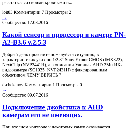
расстаться со своими кровными и...
loit83
Комментарии 7
Просмотры 2
→
Сообщество
17.08.2016
Какой сенсор и процессор в камере PN-
A2-B3.6 v.2.5.3
Добрый день проясните пожалуйста ситуацию, в
характеристиках указано 1/2.8" Sony Exmor CMOS (IMX322),
NextChip (NVP2441H), а в описании Уличная AHD 2Мп ИК-
видеокамера (SC1035+NVP2431H) с фиксированным
объективом ЧЕМУ ВЕРИТЬ ?
d-chekanov
Комментарии 1
Просмотры 0
→
Сообщество
09.07.2016
Подключение джойстика к AHD
камерам его не имеющих.
При входном контроле у некоторых камер оказывается