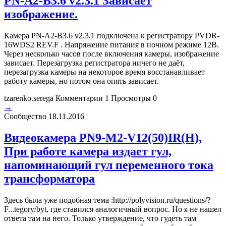
PN-A2-B3.6 v2.3.1 Зависает
изображение.
Камера PN-A2-B3.6 v2.3.1 подключена к регистратору PVDR-
16WDS2 REV.F . Напряжение питания в ночном режиме 12В.
Через несколько часов после включения камеры, изображение
зависает. Перезагрузка регистратора ничего не даёт,
перезагрузка камеры на некоторое время восстанавливает
работу камеры, но потом она опять зависает.
tzarenko.serega
Комментарии 1
Просмотры 0
→
Сообщество
18.11.2016
Видеокамера PN9-M2-V12(50)IR(H),
При работе камера издает гул,
напоминающий гул переменного тока
трансформатора
Здесь была уже подобная тема :http://polyvision.ru/questions/?
F...tegory/byt, где ставился аналогичный вопрос. Но я не нашел
ответа там на него. Только утверждение, что гудеть там