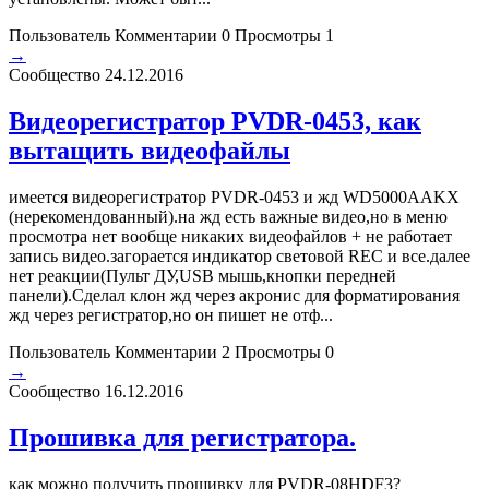
Пользователь
Комментарии 0
Просмотры 1
→
Сообщество
24.12.2016
Видеорегистратор PVDR-0453, как
вытащить видеофайлы
имеется видеорегистратор PVDR-0453 и жд WD5000AAKX
(нерекомендованный).на жд есть важные видео,но в меню
просмотра нет вообще никаких видеофайлов + не работает
запись видео.загорается индикатор световой REC и все.далее
нет реакции(Пульт ДУ,USB мышь,кнопки передней
панели).Сделал клон жд через акронис для форматирования
жд через регистратор,но он пишет не отф...
Пользователь
Комментарии 2
Просмотры 0
→
Сообщество
16.12.2016
Прошивка для регистратора.
как можно получить прошивку для PVDR-08HDF3?