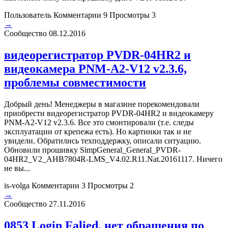
Пользователь
Комментарии 9
Просмотры 3
→
Сообщество
08.12.2016
видеорегистратор PVDR-04HR2 и
видеокамера PNM-A2-V12 v2.3.6,
проблемы совместимости
Добрый день! Менеджеры в магазине порекомендовали
приобрести видеорегистратор PVDR-04HR2 и видеокамеру
PNM-A2-V12 v2.3.6. Все это смонтировали (т.е. следы
эксплуатации от крепежа есть). Но картинки так и не
увидели. Обратились техподдержку, описали ситуацию.
Обновили прошивку SimpGeneral_General_PVDR-
04HR2_V2_AHB7804R-LMS_V4.02.R11.Nat.20161117. Ничего
не вы...
is-volga
Комментарии 3
Просмотры 2
→
Сообщество
27.11.2016
0853 Login Falied, нет обращения по