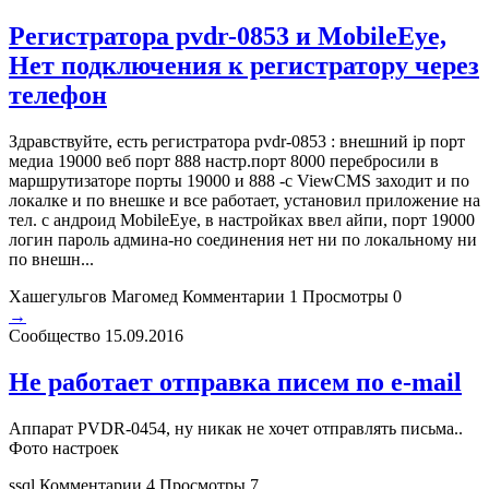
Регистратора pvdr-0853 и MobileEye,
Нет подключения к регистратору через
телефон
Здравствуйте, есть регистратора pvdr-0853 : внешний ip порт
медиа 19000 веб порт 888 настр.порт 8000 перебросили в
маршрутизаторе порты 19000 и 888 -с ViewCMS заходит и по
локалке и по внешке и все работает, установил приложение на
тел. с андроид MobileEye, в настройках ввел айпи, порт 19000
логин пароль админа-но соединения нет ни по локальному ни
по внешн...
Хашегульгов Магомед
Комментарии 1
Просмотры 0
→
Сообщество
15.09.2016
Не работает отправка писем по e-mail
Аппарат PVDR-0454, ну никак не хочет отправлять письма..
Фото настроек
ssql
Комментарии 4
Просмотры 7