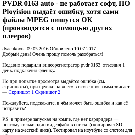
PVDR 0163 auto - не работает софт, ПО
Ployision выдаёт ошибку, хотя сами
файлы MPEG пишутся ОК
(производятся с помощью других
плееров)
dyachkovna
09.05.2016
Обновлено 10.07.2017
Добрый день! Очень прошу помочь разобраться!
Недавно подарили видеорегистратор pvdr 0163, отъездил 1
день, подключил флешку.
Но при попытке просмотра выдаётся ошибка (см.
скриншоты), при щелчке на «нет» в итоге программа звисает
—
Скриншот 1
Скриншот 2
Пожалуйста, подскажите, в чём может быть ошибка и как её
исправить?
P.S. в примере запускал на компе, где нет кардридера —
поэтому только один видеофайл в списке (скопировал SD
карту на жёсткий диск). Тестировал на ноутбуке со слотом для