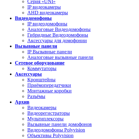
Серия «UNI»
IP видеокамеры
AHD видеокамеры
Видеодомофоны
IP видеодомофоны
Аналоговые Видеодомофоны
Гибридные Видеодомофоны
Аксессуары для домофонии
Вызывные панели
IP Вызывные панели
Аналоговые вызывные панели
Сетевое оборудование
Коммутаторы
Аксессуары
Кронштейны
Приёмопередатчики
Монтажные коробки
Разъёмы
Архив
Видеокамеры
Видеорегистраторы
Мультиплексоры
Вызывные панели домофонов
Видеодомофоны Polyvision
Объективы Polyvision