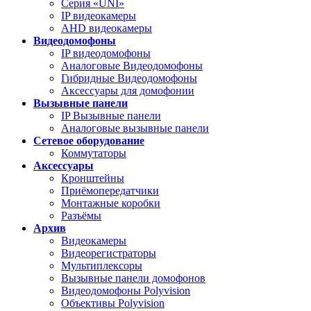
Серия «UNI»
IP видеокамеры
AHD видеокамеры
Видеодомофоны
IP видеодомофоны
Аналоговые Видеодомофоны
Гибридные Видеодомофоны
Аксессуары для домофонии
Вызывные панели
IP Вызывные панели
Аналоговые вызывные панели
Сетевое оборудование
Коммутаторы
Аксессуары
Кронштейны
Приёмопередатчики
Монтажные коробки
Разъёмы
Архив
Видеокамеры
Видеорегистраторы
Мультиплексоры
Вызывные панели домофонов
Видеодомофоны Polyvision
Объективы Polyvision