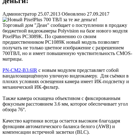
деньги!
Администратор
25.07.2013
Обновлено 27.09.2017
Торговый дом "Деан" сообщает о поступлении в продажу
бюджетной видеокамеры Polyvision на базе нового модуля
PixelPlus PC3089K. По сравнению со своим
предшественником PC1089K новый модуль позволяет
получать не только цветное изображение с разрешением
700ТВЛ, но и имеет повышенную чувствительность CMOS-
матрицы.
PN-CM2-B3.6IR
с новым модулем представляет собой
вандалозащищённую уличную видеокамеру. Для съёмки в
плохих условиях освещения камера имеет ИК-подсветку и
механический ИК-фильтр.
Также камера оснащена объективом с фиксированным
фокусным расстоянием 3.6 мм, которое обеспечивает угол
обзора 76°.
Качество картинки всегда остается высоким благодаря
функциям автоматического баланса белого (AWB) и
компенсации встречной засветки (BLC).