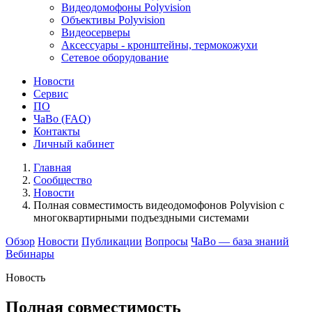
Видеодомофоны Polyvision
Объективы Polyvision
Видеосерверы
Аксессуары - кронштейны, термокожухи
Сетевое оборудование
Новости
Сервис
ПО
ЧаВо (FAQ)
Контакты
Личный кабинет
Главная
Сообщество
Новости
Полная совместимость видеодомофонов Polyvision c
многоквартирными подъездными системами
Обзор
Новости
Публикации
Вопросы
ЧаВо — база знаний
Вебинары
Новость
Полная совместимость