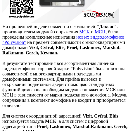
На прошедшей неделе совместно с компанией
"Даксис"
,
производителем модулей сопряжения
МСК
и
МСЦ
, были
проведены комплексные испытания
новых видеодомофонов
"Polyvision"
на предмет совместимости с многоквартирными
домофонами
Vizit, Cyfral, Eltis, Proel, Laskomex, Marshal-
Raikmann, Gerch, Keyman.
В результате тестирования вся ассортиментная линейка
видеодомофонов торговой марки "Polyvision" была признана
совместимой с многоквартирными подъездными
домофонными системами. Для приёма вызовов и
открывания подъездной двери с помощью стандартных
функций домофона необходим модуль сопряжения МСК или
МСЦ в зависимости от марки подъездного домофона. Модуль
сопряжения в комплект домофона не входит и приобретается
отдельно.
Для систем с координатной адресацией
Vizit, Cyfral, Eltis
используется модуль
МСК
, а для систем с цифровой
адресацией типа
Proel, Laskomex, Marshal-Raikmann, Gerch,