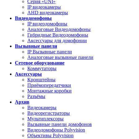
Серия «UNI»
IP видеокамеры
AHD видеокамеры
Видеодомофоны
IP видеодомофоны
Аналоговые Видеодомофоны
Гибридные Видеодомофоны
Аксессуары для домофонии
Вызывные панели
IP Вызывные панели
Аналоговые вызывные панели
Сетевое оборудование
Коммутаторы
Аксессуары
Кронштейны
Приёмопередатчики
Монтажные коробки
Разъёмы
Архив
Видеокамеры
Видеорегистраторы
Мультиплексоры
Вызывные панели домофонов
Видеодомофоны Polyvision
Объективы Polyvision