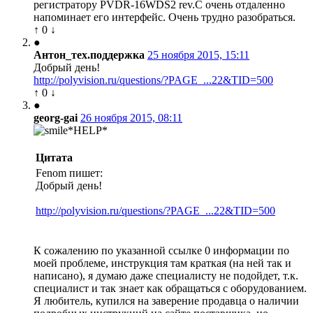
регистратору PVDR-16WDS2 rev.С очень отдаленно
напоминает его интерфейс. Очень трудно разобраться.
↑
0
↓
●
Антон_тех.поддержка
25 ноября 2015, 15:11
Добрый день!
http://polyvision.ru/questions/?PAGE_...22&TID=500
↑
0
↓
●
georg-gai
26 ноября 2015, 08:11
Цитата
Fenom пишет:
Добрый день!
http://polyvision.ru/questions/?PAGE_...22&TID=500
К сожалению по указанной ссылке 0 информации по
моей проблеме, инструкция там краткая (на ней так и
написано), я думаю даже специалисту не подойдет, т.к.
специалист и так знает как обращаться с оборудованием.
Я любитель, купился на заверение продавца о наличии