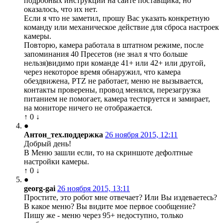
подробных инструкций на сайте поставщика, но
оказалось, что их нет.
Если я что не заметил, прошу Вас указать конкретную
команду или механическое действие для сброса настроек
камеры.
Повторю, камера работала в штатном режиме, после
запоминания 40 Пресетов (не знал я что больше
нельзя)видимо при команде 41+ или 42+ или другой,
через некоторое время обнаружил, что камера
обездвижена, PTZ не работает, меню не вызывается,
контакты проверены, провод менялся, перезагрузка
питанием не помогает, камера тестируется и замирает,
на мониторе ничего не отображается.
↑
0
↓
●
Антон_тех.поддержка
26 ноября 2015, 12:11
Добрый день!
В Меню зашли если, то на скриншоте дефолтные
настройки камеры.
↑
0
↓
●
georg-gai
26 ноября 2015, 13:11
Простите, это робот мне отвечает? Или Вы издеваетесь?
В какое меню? Вы видите мое первое сообщение?
Пишу же - меню через 95+ недоступно, только