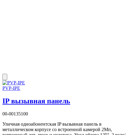
PVP-IPE
IP вызывная панель
00-00135100
Уличная одноабонентская IP вызывная панель в
металлическом корпусе со встроенной камерой 2Мп,
встроенный дет. движ и человека. Угол обзора 125°. 2 реле/