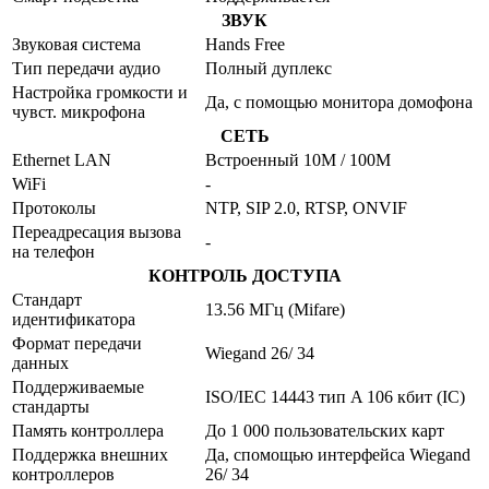
ЗВУК
Звуковая система
Hands Free
Тип передачи аудио
Полный дуплекс
Настройка громкости и
Да, с помощью монитора домофона
чувст. микрофона
СЕТЬ
Ethernet LAN
Встроенный 10M / 100M
WiFi
-
Протоколы
NTP, SIP 2.0, RTSP, ONVIF
Переадресация вызова
-
на телефон
КОНТРОЛЬ ДОСТУПА
Стандарт
13.56 МГц (Mifare)
идентификатора
Формат передачи
Wiegand 26/ 34
данных
Поддерживаемые
ISO/IEC 14443 тип A 106 кбит (IC)
стандарты
Память контроллера
До 1 000 пользовательских карт
Поддержка внешних
Да, спомощью интерфейса Wiegand
контроллеров
26/ 34