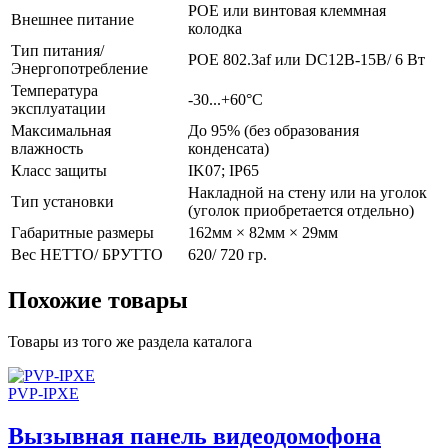
POE или винтовая клеммная
Внешнее питание
колодка
Тип питания/
POE 802.3af или DC12В-15В/ 6 Вт
Энергопотребление
Температура
-30...+60°С
эксплуатации
Максимальная
До 95% (без образования
влажность
конденсата)
Класс защиты
IK07; IP65
Накладной на стену или на уголок
Тип установки
(уголок приобретается отдельно)
Габаритные размеры
162мм × 82мм × 29мм
Вес НЕТТО/ БРУТТО
620/ 720 гр.
Похожие товары
Товары из того же раздела каталога
PVP-IPXE
Вызывная панель видеодомофона