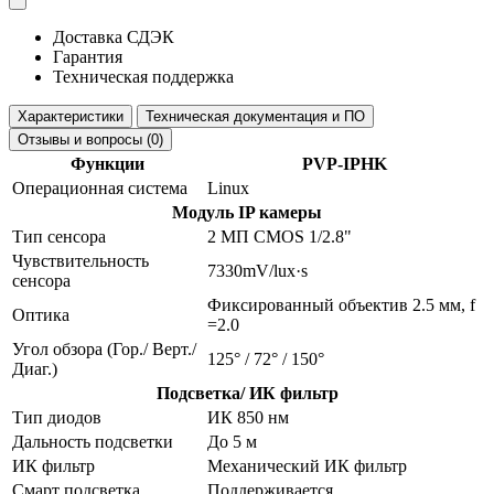
Доставка СДЭК
Гарантия
Техническая поддержка
Характеристики
Техническая документация и ПО
Отзывы и вопросы (0)
Функции
PVP-IPHK
Операционная система
Linux
Модуль IP камеры
Тип сенсора
2 МП CMOS 1/2.8"
Чувствительность
7330mV/lux·s
сенсора
Фиксированный объектив 2.5 мм, f
Оптика
=2.0
Угол обзора (Гор./ Верт./
125° / 72° / 150°
Диаг.)
Подсветка/ ИК фильтр
Тип диодов
ИК 850 нм
Дальность подсветки
До 5 м
ИК фильтр
Механический ИК фильтр
Смарт подсветка
Поддерживается