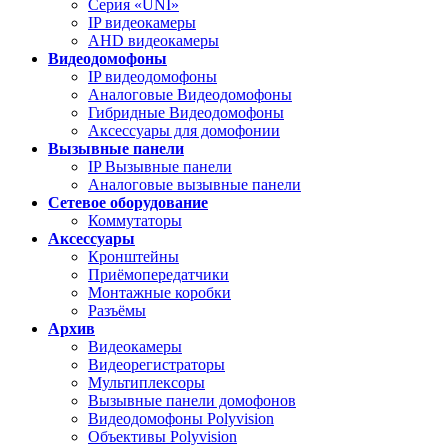
Серия «UNI»
IP видеокамеры
AHD видеокамеры
Видеодомофоны
IP видеодомофоны
Аналоговые Видеодомофоны
Гибридные Видеодомофоны
Аксессуары для домофонии
Вызывные панели
IP Вызывные панели
Аналоговые вызывные панели
Сетевое оборудование
Коммутаторы
Аксессуары
Кронштейны
Приёмопередатчики
Монтажные коробки
Разъёмы
Архив
Видеокамеры
Видеорегистраторы
Мультиплексоры
Вызывные панели домофонов
Видеодомофоны Polyvision
Объективы Polyvision