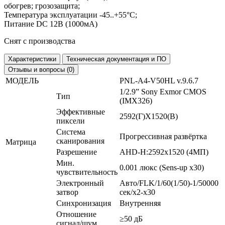
обогрев; грозозащита;
Температура эксплуатации -45..+55°C;
Питание DC 12В (1000мА)
Снят с производства
Характеристики
Техническая документация и ПО
Отзывы и вопросы (0)
МОДЕЛЬ
PNL-A4-V50HL v.9.6.7
1/2.9” Sony Exmor CMOS
Тип
(IMX326)
Эффективные
2592(Г)X1520(В)
пиксели
Система
Прогрессивная развёртка
сканирования
Матрица
Разрешение
AHD-H:2592x1520 (4МП)
Мин.
0.001 люкс (Sens-up x30)
чувствительность
Электронный
Авто/FLK/1/60(1/50)-1/50000
затвор
сек/x2-x30
Синхронизация
Внутренняя
Отношение
≥50 дБ
сигнал/шум