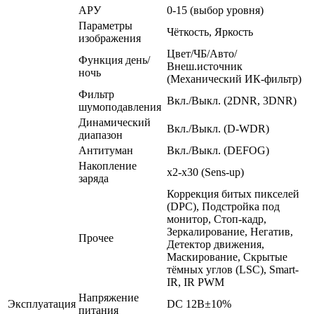
АРУ
0-15 (выбор уровня)
Параметры
Чёткость, Яркость
изображения
Цвет/ЧБ/Авто/
Функция день/
Внеш.источник
ночь
(Механический ИК-фильтр)
Фильтр
Вкл./Выкл. (2DNR, 3DNR)
шумоподавления
Динамический
Вкл./Выкл. (D-WDR)
диапазон
Антитуман
Вкл./Выкл. (DEFOG)
Накопление
x2-x30 (Sens-up)
заряда
Коррекция битых пикселей
(DPC), Подстройка под
монитор, Стоп-кадр,
Зеркалирование, Негатив,
Прочее
Детектор движения,
Маскирование, Скрытые
тёмных углов (LSC), Smart-
IR, IR PWM
Напряжение
Эксплуатация
DC 12В±10%
питания