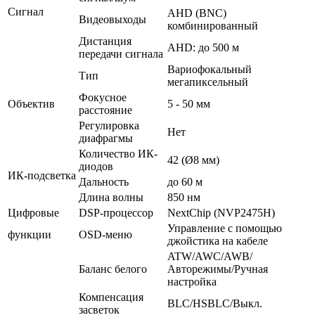
Сигнал
AHD (BNC)
Видеовыходы
комбинированный
Дистанция
AHD: до 500 м
передачи сигнала
Вариофокальный
Тип
мегапиксельный
Фокусное
Объектив
5 - 50 мм
расстояние
Регулировка
Нет
диафрагмы
Количество ИК-
42 (Ø8 мм)
диодов
ИК-подсветка
Дальность
до 60 м
Длина волны
850 нм
Цифровые
DSP-процессор
NextChip (NVP2475H)
Управление с помощью
функции
OSD-меню
джойстика на кабеле
ATW/AWC/AWB/
Баланс белого
Авторежимы/Ручная
настройка
Компенсация
BLC/HSBLC/Выкл.
засветок