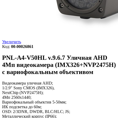
Увеличить
Код:
00-00026861
PNL-A4-V50HL v.9.6.7
Уличная AHD
4Мп видеокамера (IMX326+NVP2475H)
с вариофокальным объективом
Видеокамера уличная AHD;
1/2.9" Sony CMOS (IMX326),
NextChip (NVP2475H);
4Мп 2560x1440;
Вариофокальный объектив 5-50мм;
ИК подсветка до 60м;
OSD: 2/3DNR, DWDR, BLC/HLC; JS;
Металлический корпус (IP66);