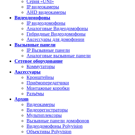
Серия «UNI»
IP видеокамеры
AHD видеокамеры
Видеодомофоны
IP видеодомофоны
Аналоговые Видеодомофоны
Гибридные Видеодомофоны
Аксессуары для домофонии
Вызывные панели
IP Вызывные панели
Аналоговые вызывные панели
Сетевое оборудование
Коммутаторы
Аксессуары
Кронштейны
Приёмопередатчики
Монтажные коробки
Разъёмы
Архив
Видеокамеры
Видеорегистраторы
Мультиплексоры
Вызывные панели домофонов
Видеодомофоны Polyvision
Объективы Polyvision