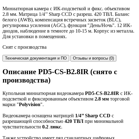
Миниатюрная камера с ИК-подсветкой и фикс. объективом
2.8 мм. Матрица 1/4’’ Sharp CCD с разреш. 420 ТВЛ. Баланс
белого (AWB), компенсация встречных засветок (BLC),
регулировка усиления (AGC), функция "День/Ночь". 12 ИК-
диодов, наблюдение в темноте до 10-15 м. Корпус из металла.
Для установки в помещениях.
Снят с производства
Техническая документация и ПО
Отзывы и вопросы (0)
Описание PD5-CS-B2.8IR (снято с
производства)
Купольная миниатюрная видеокамера
PD5-CS-B2.8IR
с ИК-
подсветкой и фиксированным объективом
2.8 мм
торговой
марки "
Polyvision
".
Видеокамера оснащена матрицей
1/4’’ Sharp CCD
с
разрешающей способностью
420 ТВЛ
при минимальной
чувствительности
0.2 люкс
.
Также устройство имеет ряд стандартных цифровых