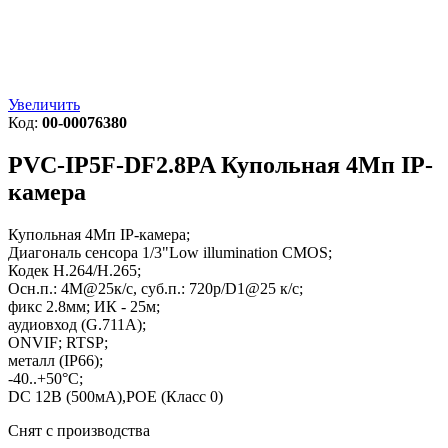
Увеличить
Код:
00-00076380
PVC-IP5F-DF2.8PA
Купольная 4Мп IP-
камера
Купольная 4Mп IP-камера;
Диагональ сенсора 1/3"Low illumination CMOS;
Кодек H.264/H.265;
Осн.п.: 4M@25к/с, суб.п.: 720p/D1@25 к/с;
фикс 2.8мм; ИК - 25м;
аудиовход (G.711A);
ONVIF; RTSP;
металл (IP66);
-40..+50°C;
DC 12В (500мА),POE (Класс 0)
Снят с производства