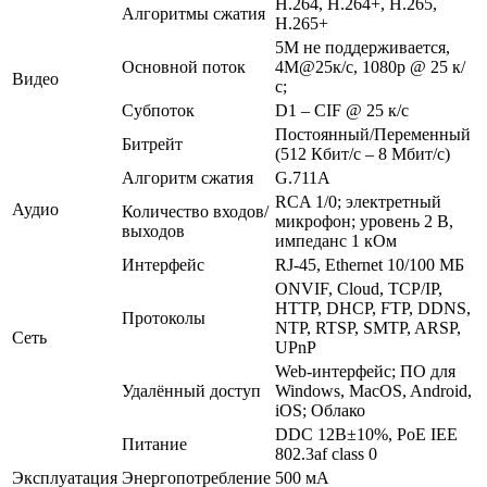
H.264, H.264+, H.265,
Алгоритмы сжатия
H.265+
5M не поддерживается,
Основной поток
4M@25к/с, 1080p @ 25 к/
Видео
с;
Субпоток
D1 – CIF @ 25 к/с
Постоянный/Переменный
Битрейт
(512 Кбит/с – 8 Мбит/с)
Алгоритм сжатия
G.711А
RCA 1/0; электретный
Аудио
Количество входов/
микрофон; уровень 2 В,
выходов
импеданс 1 кОм
Интерфейс
RJ-45, Ethernet 10/100 МБ
ONVIF, Cloud, TCP/IP,
HTTP, DHCP, FTP, DDNS,
Протоколы
NTP, RTSP, SMTP, ARSP,
Сеть
UPnP
Web-интерфейс; ПО для
Удалённый доступ
Windows, MacOS, Android,
iOS; Облако
DDC 12В±10%, PoE IEE
Питание
802.3af class 0
Эксплуатация
Энергопотребление
500 мА