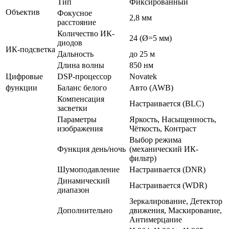
Тип
Фиксированный
Объектив
Фокусное
2,8 мм
расстояние
Количество ИК-
24 (Ø=5 мм)
диодов
ИК-подсветка
Дальность
до 25 м
Длина волны
850 нм
Цифровые
DSP-процессор
Novatek
функции
Баланс белого
Авто (AWB)
Компенсация
Настраивается (BLC)
засветки
Параметры
Яркость, Насыщенность,
изображения
Чёткость, Контраст
Выбор режима
Функция день/ночь
(механический ИК-
фильтр)
Шумоподавление
Настраивается (DNR)
Динамический
Настраивается (WDR)
диапазон
Зеркалирование, Детектор
Дополнительно
движения, Маскирование,
Антимерцание