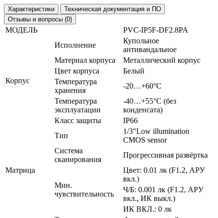
Характеристики
Техническая документация и ПО
Отзывы и вопросы (0)
МОДЕЛЬ
PVC-IP5F-DF2.8PA
Купольное
Исполнение
антивандальное
Материал корпуса
Металлический корпус
Цвет корпуса
Белый
Корпус
Температура
-20…+60°С
хранения
Температура
-40…+55°С (без
эксплуатации
конденсата)
Класс защиты
IP66
1/3"Low illumination
Тип
CMOS sensor
Система
Прогрессивная развёртка
сканирования
Матрица
Цвет: 0.01 лк (F1.2, АРУ
вкл.)
Мин.
Ч/Б: 0.001 лк (F1.2, АРУ
чувствительность
вкл., ИК выкл.)
ИК ВКЛ.: 0 лк