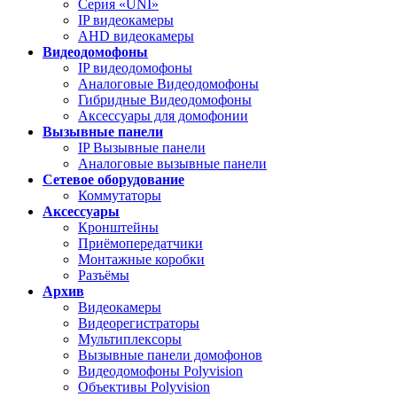
Серия «UNI»
IP видеокамеры
AHD видеокамеры
Видеодомофоны
IP видеодомофоны
Аналоговые Видеодомофоны
Гибридные Видеодомофоны
Аксессуары для домофонии
Вызывные панели
IP Вызывные панели
Аналоговые вызывные панели
Сетевое оборудование
Коммутаторы
Аксессуары
Кронштейны
Приёмопередатчики
Монтажные коробки
Разъёмы
Архив
Видеокамеры
Видеорегистраторы
Мультиплексоры
Вызывные панели домофонов
Видеодомофоны Polyvision
Объективы Polyvision