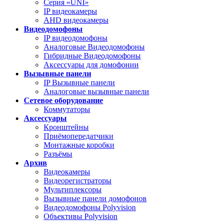
Серия «UNI»
IP видеокамеры
AHD видеокамеры
Видеодомофоны
IP видеодомофоны
Аналоговые Видеодомофоны
Гибридные Видеодомофоны
Аксессуары для домофонии
Вызывные панели
IP Вызывные панели
Аналоговые вызывные панели
Сетевое оборудование
Коммутаторы
Аксессуары
Кронштейны
Приёмопередатчики
Монтажные коробки
Разъёмы
Архив
Видеокамеры
Видеорегистраторы
Мультиплексоры
Вызывные панели домофонов
Видеодомофоны Polyvision
Объективы Polyvision