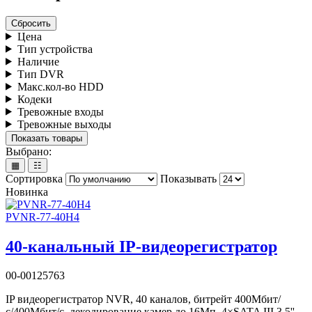
Сбросить
Цена
Тип устройства
Наличие
Тип DVR
Макс.кол-во HDD
Кодеки
Тревожные входы
Тревожные выходы
Показать товары
Выбрано:
▦
☷
Сортировка
Показывать
Новинка
PVNR-77-40H4
40-канальный IP-видеорегистратор
00-00125763
IP видеорегистратор NVR, 40 каналов, битрейт 400Мбит/
с/400Мбит/с, декодирование камер до 16Мп, 4×SATA III 3.5'',