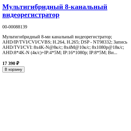
Мультигибридный 8-канальный
видеорегистратор
00-00088139
Мультигибридный 8-ми канальный видеорегистратор;
AHD/IP/TVI/CVI/CVBS; H.264, H.265; DSP - NT98332; Запись
AHD/TVI/CVI: 8х4K-N@8к/с; 8х4M@10к/с; 8х1080p@18к/с;
AHD:8*4K-N (4к/с)+IP:4*5M; IP:16*1080p; IP:8*5M; Ви...
17 390 ₽
В корзину