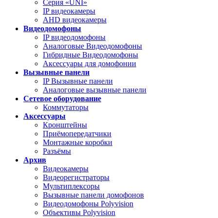
Серия «UNI»
IP видеокамеры
AHD видеокамеры
Видеодомофоны
IP видеодомофоны
Аналоговые Видеодомофоны
Гибридные Видеодомофоны
Аксессуары для домофонии
Вызывные панели
IP Вызывные панели
Аналоговые вызывные панели
Сетевое оборудование
Коммутаторы
Аксессуары
Кронштейны
Приёмопередатчики
Монтажные коробки
Разъёмы
Архив
Видеокамеры
Видеорегистраторы
Мультиплексоры
Вызывные панели домофонов
Видеодомофоны Polyvision
Объективы Polyvision