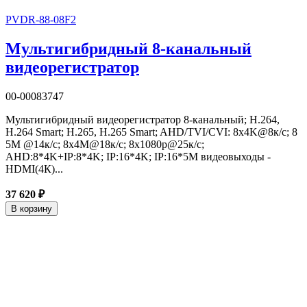
PVDR-88-08F2
Мультигибридный 8-канальный
видеорегистратор
00-00083747
Мультигибридный видеорегистратор 8-канальный; H.264,
H.264 Smart; H.265, H.265 Smart; AHD/TVI/CVI: 8х4K@8к/с; 8
5M @14к/с; 8х4M@18к/с; 8х1080p@25к/с;
AHD:8*4K+IP:8*4K; IP:16*4K; IP:16*5M видеовыходы -
HDMI(4К)...
37 620 ₽
В корзину