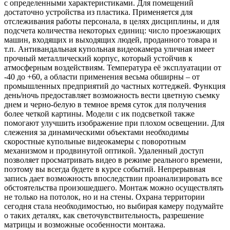
с определенными характеристиками. Для помещений
достаточно устройства из пластика. Применяется для
отслеживания работы персонала, в целях дисциплины, и для
подсчета количества некоторых единиц: число проезжающих
машин, входящих и выходящих людей, проданного товара и
т.п. Антивандальная купольная видеокамера уличная имеет
прочный металлический корпус, который устойчив к
атмосферным воздействиям. Температура её эксплуатации от
-40 до +60, а области применения весьма обширны – от
промышленных предприятий до частных коттеджей. Функция
день/ночь предоставляет возможность вести цветную съемку
днем и черно-белую в темное время суток для получения
более четкой картины. Модели с ик подсветкой также
помогают улучшить изображение при плохом освещении. Для
слежения за динамическими объектами необходимы
скоростные купольные видеокамеры с поворотным
механизмом и продвинутой оптикой. Удаленный доступ
позволяет просматривать видео в режиме реального времени,
поэтому вы всегда будете в курсе событий. Непрерывная
запись дает возможность впоследствии проанализировать все
обстоятельства произошедшего. Монтаж можно осуществлять
не только на потолок, но и на стены. Охрана территории
сегодня стала необходимостью, но выбирая камеру подумайте
о таких деталях, как светочувствительность, разрешение
матрицы и возможные особенности монтажа.