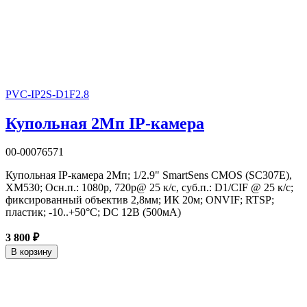
PVC-IP2S-D1F2.8
Купольная 2Мп IP-камера
00-00076571
Купольная IP-камера 2Мп; 1/2.9" SmartSens CMOS (SC307E),
XM530; Осн.п.: 1080p, 720p@ 25 к/с, суб.п.: D1/CIF @ 25 к/с;
фиксированный объектив 2,8мм; ИК 20м; ONVIF; RTSP;
пластик; -10..+50°C; DC 12В (500мА)
3 800 ₽
В корзину