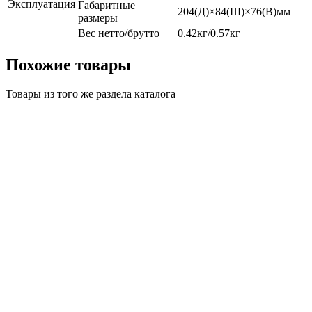
Эксплуатация
Габаритные
204(Д)×84(Ш)×76(В)мм
размеры
Вес нетто/брутто
0.42кг/0.57кг
Похожие товары
Товары из того же раздела каталога