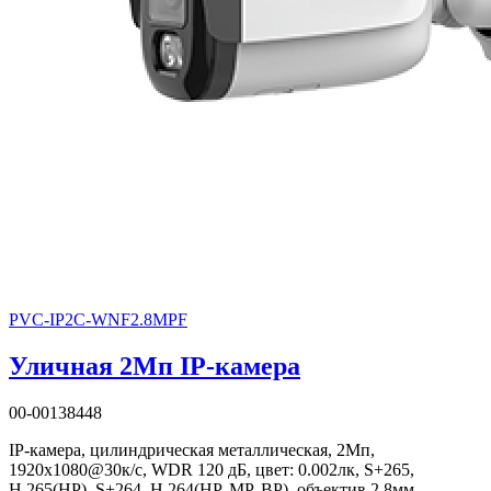
PVC-IP2C-WNF2.8MPF
Уличная 2Мп IP-камера
00-00138448
IP-камера, цилиндрическая металлическая, 2Мп,
1920x1080@30к/c, WDR 120 дБ, цвет: 0.002лк, S+265,
H.265(HP), S+264, H.264(HP, MP, BP), объектив 2.8мм,