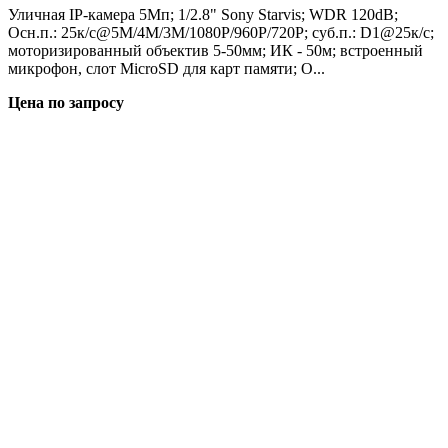
Уличная IP-камера 5Мп; 1/2.8" Sony Starvis; WDR 120dB;
Осн.п.: 25к/с@5M/4M/3M/1080P/960P/720P; суб.п.: D1@25к/с;
моторизированный объектив 5-50мм; ИК - 50м; встроенный
микрофон, слот MicroSD для карт памяти; O...
Цена по запросу