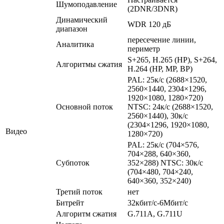
Шумоподавление
(2DNR/3DNR)
Динамический
WDR 120 дБ
диапазон
пересечение линии,
Аналитика
периметр
S+265, H.265 (HP), S+264,
Алгоритмы сжатия
H.264 (HP, MP, BP)
PAL: 25к/c (2688×1520,
2560×1440, 2304×1296,
1920×1080, 1280×720)
Основной поток
NTSC: 24к/c (2688×1520,
2560×1440), 30к/c
(2304×1296, 1920×1080,
Видео
1280×720)
PAL: 25к/c (704×576,
704×288, 640×360,
Субпоток
352×288) NTSC: 30к/c
(704×480, 704×240,
640×360, 352×240)
Третий поток
нет
Битрейт
32кбит/с-6Мбит/с
Алгоритм сжатия
G.711A, G.711U