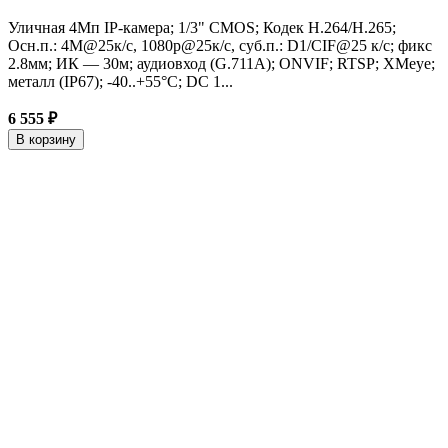
Уличная 4Mп IP-камера; 1/3" CMOS; Кодек H.264/H.265;
Осн.п.: 4M@25к/с, 1080p@25к/с, суб.п.: D1/CIF@25 к/с; фикс
2.8мм; ИК — 30м; аудиовход (G.711A); ONVIF; RTSP; XMeye;
металл (IP67); -40..+55°C; DC 1...
6 555 ₽
В корзину