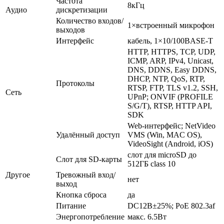
Частота
8кГц
Аудио
дискретизации
Количество входов/
1×встроенный микрофон
выходов
Интерфейс
кабель, 1×10/100BASE-T
HTTP, HTTPS, TCP, UDP,
ICMP, ARP, IPv4, Unicast,
DNS, DDNS, Easy DDNS,
DHCP, NTP, QoS, RTP,
Протоколы
RTSP, FTP, TLS v1.2, SSH,
Сеть
UPnP; ONVIF (PROFILE
S/G/T), RTSP, HTTP API,
SDK
Web-интерфейс; NetVideo
Удалённый доступ
VMS (Win, MAC OS),
VideoSight (Android, iOS)
слот для microSD до
Слот для SD-карты
512ГБ class 10
Другое
Тревожный вход/
нет
выход
Кнопка сброса
да
Питание
DC12В±25%; PoE 802.3af
Энергопотребление
макс. 6.5Вт