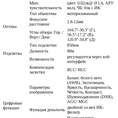
Мин.
цвет: 0.02лк@ (F1.6, АРУ
чувствительность
вкл), ЧБ: 0лк с ИК
Тип объектива
моторизованный
Фокусное
2.8-12мм
расстояние
Оптика
104.7°-30.3° (Г),
Углы обзора: Гор. /
56.5°-17.2° (В),
Верт./ Диаг.
120.9°-34.8° (Д)
Тип подсветки
850нм
Дальность
80м
Подсветка
регулируется через web
Возможности
интерфейс
Компенсация
BLC/ HLC
засветки
Баланс белого авто
(AWB), Экспозиция,
Параметры
Яркость, Насыщенность,
изображения
Чёткость, Контраст,
Шумоподавление (DNR),
AGC/ MGC
Цифровые
двойной эл.мех ИК-
функции
Функция день/ночь
фильтр
Настраивается