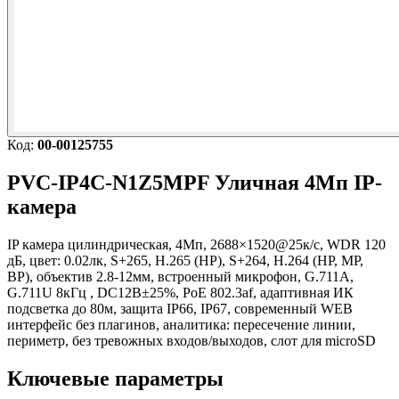
Код:
00-00125755
PVC-IP4C-N1Z5MPF
Уличная 4Мп IP-
камера
IP камера цилиндрическая, 4Мп, 2688×1520@25к/c, WDR 120
дБ, цвет: 0.02лк, S+265, H.265 (HP), S+264, H.264 (HP, MP,
BP), объектив 2.8-12мм, встроенный микрофон, G.711A,
G.711U 8кГц , DC12В±25%, PoE 802.3af, адаптивная ИК
подсветка до 80м, защита IP66, IP67, современный WEB
интерфейс без плагинов, аналитика: пересечение линии,
периметр, без тревожных входов/выходов, слот для microSD
Ключевые параметры