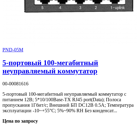
PND-05M
5-портовый 100-мегабитный
неуправляемый коммутатор
00-00081616
5-портовый 100-мегабитный неуправляемый коммутатор с
питанием 12В; 5*10/100Base-TX RJ45 port(Data); Полоса
пропускания 1Гбит/с; Внешний БП DC12В 0.5A; Температура
эксплуатации -10~+55°C; 5%~90% RH Без конденсат...
Цена по запросу