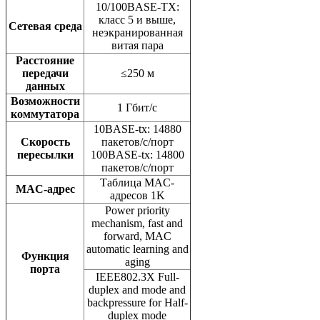
10/100BASE-TX:
класс 5 и выше,
Сетевая среда
неэкранированная
витая пара
Расстояние
передачи
≤250 м
данных
Возможности
1 Гбит/с
коммутатора
10BASE-tx: 14880
Скорость
пакетов/с/порт
пересылки
100BASE-tx: 14800
пакетов/с/порт
Таблица MAC-
MAC-адрес
адресов 1K
Power priority
mechanism, fast and
forward, MAC
automatic learning and
Функция
aging
порта
IEEE802.3X Full-
duplex and mode and
backpressure for Half-
duplex mode