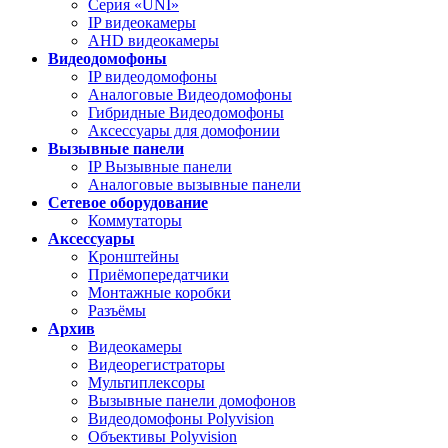
Серия «UNI»
IP видеокамеры
AHD видеокамеры
Видеодомофоны
IP видеодомофоны
Аналоговые Видеодомофоны
Гибридные Видеодомофоны
Аксессуары для домофонии
Вызывные панели
IP Вызывные панели
Аналоговые вызывные панели
Сетевое оборудование
Коммутаторы
Аксессуары
Кронштейны
Приёмопередатчики
Монтажные коробки
Разъёмы
Архив
Видеокамеры
Видеорегистраторы
Мультиплексоры
Вызывные панели домофонов
Видеодомофоны Polyvision
Объективы Polyvision