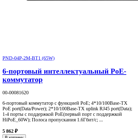
PND-04P-2M-BT1 (65W)
6-портовый интеллектуальный PoE-
коммутатор
00-00081620
6-портовый коммутатор с функцией PoE; 4*10/100Base-TX
PoE port(Data/Power); 2*10/100Base-TX uplink RJ45 port(Data);
1-4 порты с поддержкой PoE(первый порт с поддержкой
HiPoE_60W); Полоса пропускания 1.6Гбит/с; ...
5 862 ₽
В корзину