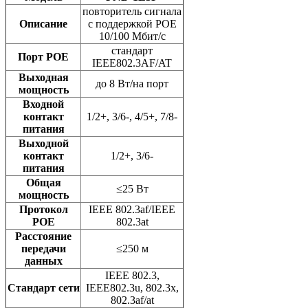
повторитель сигнала
Описание
с поддержкой POE
10/100 Мбит/с
стандарт
Порт POE
IEEE802.3AF/AT
Выходная
до 8 Вт/на порт
мощность
Входной
контакт
1/2+, 3/6-, 4/5+, 7/8-
питания
Выходной
контакт
1/2+, 3/6-
питания
Общая
≤25 Вт
мощность
Протокол
IEEE 802.3af/IEEE
POE
802.3at
Расстояние
передачи
≤250 м
данных
IEEE 802.3,
Стандарт сети
IEEE802.3u, 802.3x,
802.3af/at