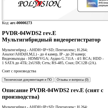
Код:
arc-00000273
PVDR-04WDS2 rev.E
Мультигибридный видеорегистратор
Мультигибрид - AHDH+IP+SD; Пентаплекс; H.264;
Аналог/AHD(H,M,L) - до 4 камер, IP - до 20 камер;
Видеовыходы - HDMI/VGA; Аудио G.711А - 4/1 RCA; HDD -
1 SATA до 4ТБ; 2xUSB; Сеть; RS-485, Coax; DC12В (2А).
Снят с производства
Техническая документация и ПО
Отзывы и вопросы (0)
Описание PVDR-04WDS2 rev.E (снят с
производства)
Мультигибрид - AHDH+IP+SD; Пентаплекс; H.264;