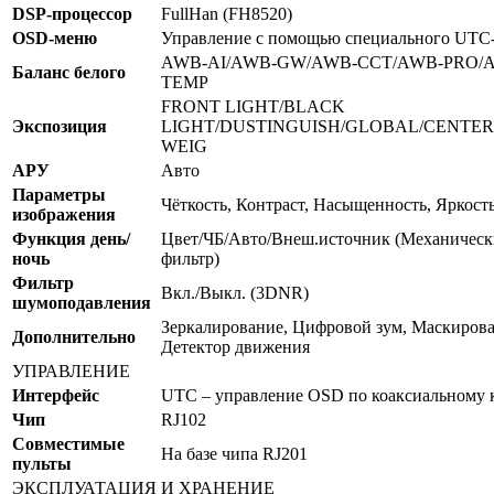
DSP-процессор
FullHan (FH8520)
OSD-меню
Управление с помощью специального UTC-
AWB-AI/AWB-GW/AWB-CCT/AWB-PRO/
Баланс белого
TEMP
FRONT LIGHT/BLACK
Экспозиция
LIGHT/DUSTINGUISH/GLOBAL/CENTER
WEIG
АРУ
Авто
Параметры
Чёткость, Контраст, Насыщенность, Яркост
изображения
Функция день/
Цвет/ЧБ/Авто/Внеш.источник (Механичес
ночь
фильтр)
Фильтр
Вкл./Выкл. (3DNR)
шумоподавления
Зеркалирование, Цифровой зум, Маскирова
Дополнительно
Детектор движения
УПРАВЛЕНИЕ
Интерфейс
UTC – управление OSD по коаксиальному 
Чип
RJ102
Совместимые
На базе чипа RJ201
пульты
ЭКСПЛУАТАЦИЯ И ХРАНЕНИЕ