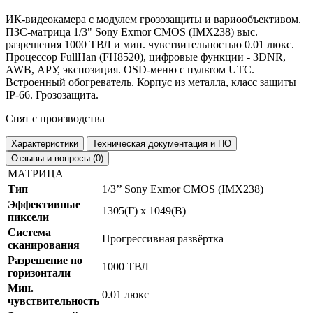
ИК-видеокамера с модулем грозозащиты и вариообъективом.
ПЗС-матрица 1/3" Sony Exmor CMOS (IMX238) выс.
разрешения 1000 ТВЛ и мин. чувствительностью 0.01 люкс.
Процессор FullHan (FH8520), цифровые функции - 3DNR,
AWB, АРУ, экспозиция. OSD-меню с пультом UTC.
Встроенный обогреватель. Корпус из металла, класс защиты
IP-66. Грозозащита.
Снят с производства
Характеристики
Техническая документация и ПО
Отзывы и вопросы (0)
МАТРИЦА
Тип
1/3’’ Sony Exmor CMOS (IMX238)
Эффективные
1305(Г) х 1049(В)
пиксели
Система
Прогрессивная развёртка
сканирования
Разрешение по
1000 ТВЛ
горизонтали
Мин.
0.01 люкс
чувствительность