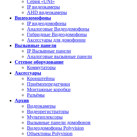
Серия «UNI»
IP видеокамеры
AHD видеокамеры
Видеодомофоны
IP видеодомофоны
Аналоговые Видеодомофоны
Гибридные Видеодомофоны
Аксессуары для домофонии
Вызывные панели
IP Вызывные панели
Аналоговые вызывные панели
Сетевое оборудование
Коммутаторы
Аксессуары
Кронштейны
Приёмопередатчики
Монтажные коробки
Разъёмы
Архив
Видеокамеры
Видеорегистраторы
Мультиплексоры
Вызывные панели домофонов
Видеодомофоны Polyvision
Объективы Polyvision