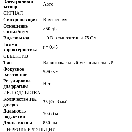
Электронный
Авто
затвор
СИГНАЛ
Синхронизация
Внутренняя
Отношение
≥50 дБ
сигнал/шум
Видеовыход
1.0 В, композитный 75 Ом
Гамма
r = 0.45
характеристика
ОБЪЕКТИВ
Тип
Вариофокальный мегапиксельный
Фокусное
5-50 мм
расстояние
Регулировка
Нет
диафрагмы
ИК-ПОДСВЕТКА
Количество ИК-
35 (Ø=8 мм)
диодов
Дальность
50-60 м
подсветки
Длина волны
850 нм
ЦИФРОВЫЕ ФУНКЦИИ