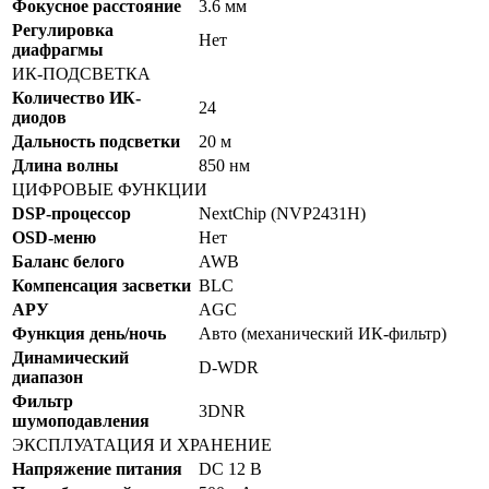
Фокусное расстояние
3.6 мм
Регулировка
Нет
диафрагмы
ИК-ПОДСВЕТКА
Количество ИК-
24
диодов
Дальность подсветки
20 м
Длина волны
850 нм
ЦИФРОВЫЕ ФУНКЦИИ
DSP-процессор
NextChip (NVP2431H)
OSD-меню
Нет
Баланс белого
AWB
Компенсация засветки
BLC
АРУ
AGC
Функция день/ночь
Авто (механический ИК-фильтр)
Динамический
D-WDR
диапазон
Фильтр
3DNR
шумоподавления
ЭКСПЛУАТАЦИЯ И ХРАНЕНИЕ
Напряжение питания
DC 12 В