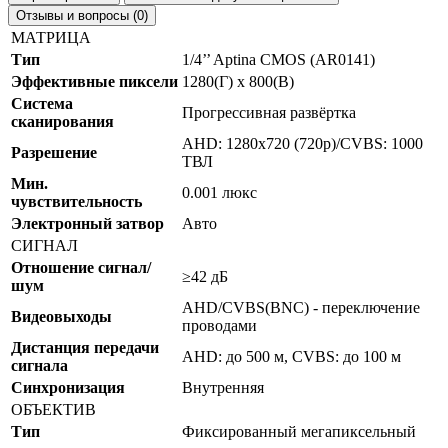
Отзывы и вопросы (0)
МАТРИЦА
Тип
1/4’’ Aptina CMOS (AR0141)
Эффективные пиксели
1280(Г) х 800(В)
Система
Прогрессивная развёртка
сканирования
AHD: 1280x720 (720p)/CVBS: 1000
Разрешение
ТВЛ
Мин.
0.001 люкс
чувствительность
Электронный затвор
Авто
СИГНАЛ
Отношение сигнал/
≥42 дБ
шум
AHD/CVBS(BNC) - переключение
Видеовыходы
проводами
Дистанция передачи
AHD: до 500 м, CVBS: до 100 м
сигнала
Синхронизация
Внутренняя
ОБЪЕКТИВ
Тип
Фиксированный мегапиксельный