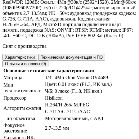
RealWDR 120dB; Осн.п.: 4Мп@30к/с (2592*1520), 2Мп@60к/с
(1080P/960P/720P); суб.п.: 720p/D1@25к/с; моторизированный
объектив 2.7-13.5мм; ИК - 50м; аудиовход (поддержка кодеков:
G.726, G.711A, AAC), аудиовыход, Кодеки сжатия:
H.265/H.264, АРД, MicroSD порт для подключения карт
памяти, поддержка NAS; ONVIF; RTSP; RTMP; металл; IP67;
-40...+60°С; DC 12В (700мА), PoE IEEE 802.3af (Класс 0)
Снят с производства
Характеристики
Техническая документация и ПО
Отзывы и вопросы (0)
Основные технические характеристики:
Матрица
1/3” 4Мп OmniVision OV4689
Цвет: 0.01 люкс (F1.3, ИК вкл.)
Мин.
чувствительность
Ч/Б: 0 люкс (F1.8, ИК вкл.)
Процессор
Hisilicon
H.264/H.265/ MJPEG
Алгоритм сжатия
G.711A/G.711U/AAC
Тип объектива
Моторизированный, с АРД
Фокусное
2,7-13,5 мм
расстояние
Дальность ИК-