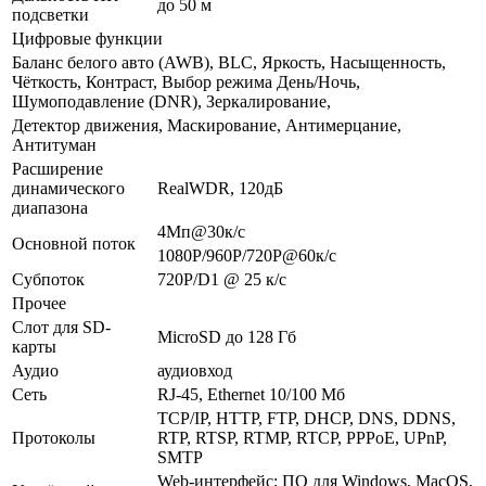
до 50 м
подсветки
Цифровые функции
Баланс белого авто (AWB), BLC, Яркость, Насыщенность,
Чёткость, Контраст, Выбор режима День/Ночь,
Шумоподавление (DNR), Зеркалирование,
Детектор движения, Маскирование, Антимерцание,
Антитуман
Расширение
динамического
RealWDR, 120дБ
диапазона
4Мп@30к/с
Основной поток
1080P/960P/720P@60к/с
Субпоток
720P/D1 @ 25 к/с
Прочее
Слот для SD-
MicroSD до 128 Гб
карты
Аудио
аудиовход
Сеть
RJ-45, Ethernet 10/100 Мб
TCP/IP, HTTP, FTP, DHCP, DNS, DDNS,
Протоколы
RTP, RTSP, RTMP, RTCP, PPPoE, UPnP,
SMTP
Web-интерфейс; ПО для Windows, MacOS,