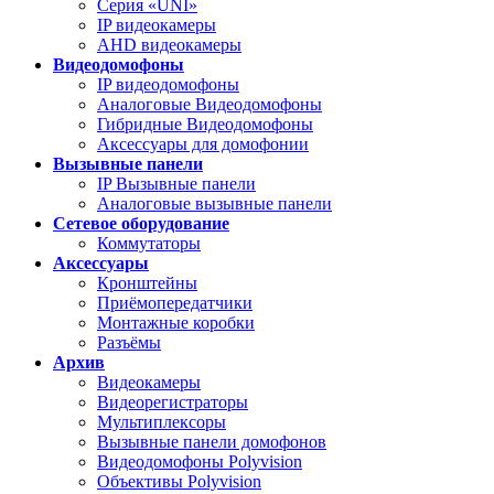
Серия «UNI»
IP видеокамеры
AHD видеокамеры
Видеодомофоны
IP видеодомофоны
Аналоговые Видеодомофоны
Гибридные Видеодомофоны
Аксессуары для домофонии
Вызывные панели
IP Вызывные панели
Аналоговые вызывные панели
Сетевое оборудование
Коммутаторы
Аксессуары
Кронштейны
Приёмопередатчики
Монтажные коробки
Разъёмы
Архив
Видеокамеры
Видеорегистраторы
Мультиплексоры
Вызывные панели домофонов
Видеодомофоны Polyvision
Объективы Polyvision