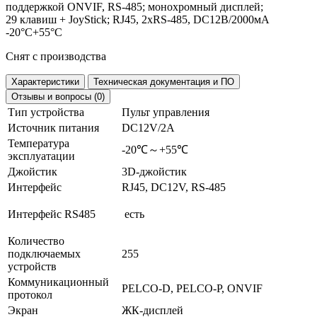
поддержкой ONVIF, RS-485; монохромный дисплей;
29 клавиш + JoyStick; RJ45, 2xRS-485, DC12В/2000мА
-20°C+55°C
Снят с производства
Характеристики
Техническая документация и ПО
Отзывы и вопросы (0)
Тип устройства
Пульт управления
Источник питания
DC12V/2A
Температура
-20℃～+55℃
эксплуатации
Джойстик
3D-джойстик
Интерфейс
RJ45, DC12V, RS-485
Интерфейс RS485
есть
Количество
подключаемых
255
устройств
Коммуникационный
PELCO-D, PELCO-P, ONVIF
протокол
Экран
ЖК-дисплей