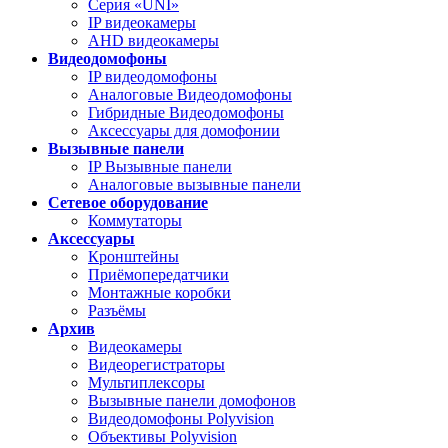
Серия «UNI»
IP видеокамеры
AHD видеокамеры
Видеодомофоны
IP видеодомофоны
Аналоговые Видеодомофоны
Гибридные Видеодомофоны
Аксессуары для домофонии
Вызывные панели
IP Вызывные панели
Аналоговые вызывные панели
Сетевое оборудование
Коммутаторы
Аксессуары
Кронштейны
Приёмопередатчики
Монтажные коробки
Разъёмы
Архив
Видеокамеры
Видеорегистраторы
Мультиплексоры
Вызывные панели домофонов
Видеодомофоны Polyvision
Объективы Polyvision