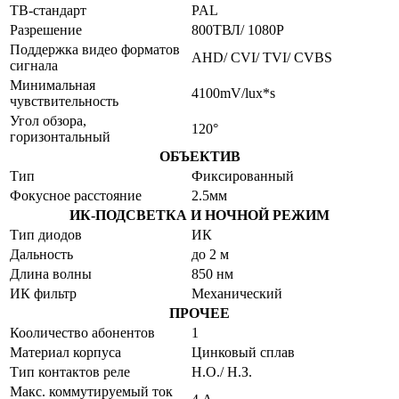
ТВ-стандарт
PAL
Разрешение
800ТВЛ/ 1080P
Поддержка видео форматов
AHD/ CVI/ TVI/ CVBS
сигнала
Минимальная
4100mV/lux*s
чувствительность
Угол обзора,
120°
горизонтальный
ОБЪЕКТИВ
Тип
Фиксированный
Фокусное расстояние
2.5мм
ИК-ПОДСВЕТКА И НОЧНОЙ РЕЖИМ
Тип диодов
ИК
Дальность
до 2 м
Длина волны
850 нм
ИК фильтр
Механический
ПРОЧЕЕ
Кооличество абонентов
1
Материал корпуса
Цинковый сплав
Тип контактов реле
Н.О./ Н.З.
Макс. коммутируемый ток