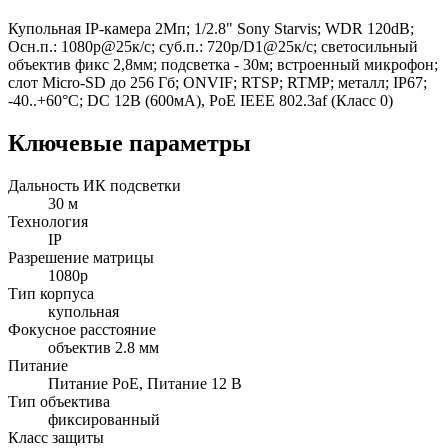
Купольная IP-камера 2Мп; 1/2.8" Sony Starvis; WDR 120dB;
Осн.п.: 1080p@25к/с; суб.п.: 720p/D1@25к/с; светосильный
объектив фикс 2,8мм; подсветка - 30м; встроенный микрофон;
слот Micro-SD до 256 Гб; ONVIF; RTSP; RTMP; металл; IP67;
-40..+60°C; DC 12В (600мА), PoE IEEE 802.3af (Класс 0)
Ключевые параметры
Дальность ИК подсветки
30 м
Технология
IP
Разрешение матрицы
1080p
Тип корпуса
купольная
Фокусное расстояние
объектив 2.8 мм
Питание
Питание PoE, Питание 12 В
Тип объектива
фиксированный
Класс защиты