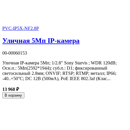
PVC-IP5X-NF2.8P
Уличная 5Мп IP-камера
00-00060153
Уличная IP-камера 5Мп; 1/2.8" Sony Starvis ; WDR 120dB;
Осн.п.: 5Мп(2592*1944); суб.п.: D1; фиксированный
светосильный 2.8мм; ONVIF; RTSP; RTMP; металл; IP66;
-40..+50°C; DC 12В (500мА), PoE IEEE 802.3af (Клас...
13 968 ₽
В корзину