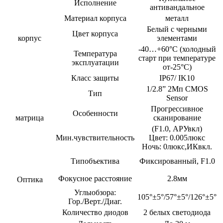
Исполнение
антивандальное
Материал корпуса
металл
Белый с черными
Цвет корпуса
корпус
элементами
-40…+60°С (холодный
Температура
старт при температуре
эксплуатации
от-25°С)
Класс защиты
IP67/ IK10
1/2.8” 2Мп CMOS
Тип
Sensor
Прогрессивное
Особенности
матрица
сканирование
(F1.0, АРУвкл)
Мин.чувствительность
Цвет: 0.005люкс
Ночь: 0люкс,ИКвкл.
Типобъектива
Фиксированный, F1.0
Фокусное расстояние
2.8мм
Оптика
Углыобзора:
105°±5°/57°±5°/126°±5°
Гор./Верт./Диаг.
Количество диодов
2 белых светодиода