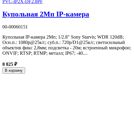
PVC-IP2X-DF2.8PF
Купольная 2Мп IP-камера
00-00060151
Купольная IP-камера 2Мп; 1/2.8" Sony Starvis; WDR 120dB;
Осн.п.: 1080p@25к/с; суб.п.: 720p/D1@25к/с; светосильный
объектив фикс 2,8мм; подсветка - 20м; встроенный микрофон;
ONVIF; RTSP; RTMP; металл; IP67; -40....
8 825 ₽
В корзину