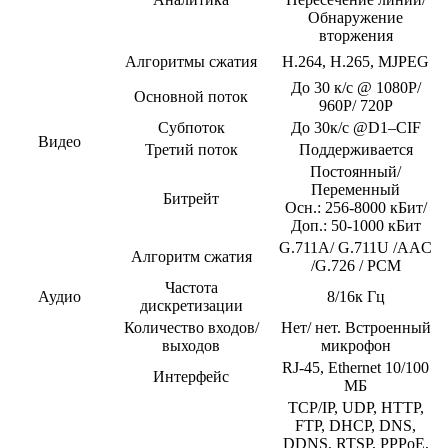
Обнаружение
вторжения
Алгоритмы сжатия
H.264, H.265, MJPEG
До 30 к/с @ 1080P/
Основной поток
960P/ 720P
Субпоток
До 30к/с @D1–CIF
Видео
Третий поток
Поддерживается
Постоянный/
Переменный
Битрейт
Осн.: 256-8000 кБит/
Доп.: 50-1000 кБит
G.711A/ G.711U /AAC
Алгоритм сжатия
/G.726 / PCM
Частота
Аудио
8/16к Гц
дискретизации
Количество входов/
Нет/ нет. Встроенный
выходов
микрофон
RJ-45, Ethernet 10/100
Интерфейс
МБ
TCP/IP, UDP, HTTP,
FTP, DHCP, DNS,
DDNS, RTSP, PPPoE,