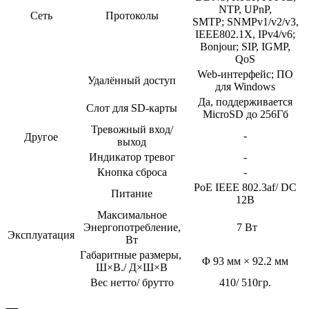
NTP, UPnP,
Сеть
Протоколы
SMTP; SNMPv1/v2/v3,
IEEE802.1X, IPv4/v6;
Bonjour; SIP, IGMP,
QoS
Web-интерфейс; ПО
Удалённый доступ
для Windows
Да, поддерживается
Слот для SD-карты
MicroSD до 256Гб
Тревожный вход/
-
Другое
выход
Индикатор тревог
-
Кнопка сброса
-
PoE IEEE 802.3af/ DC
Питание
12В
Максимальное
Энергопотребление,
7 Вт
Эксплуатация
Вт
Габаритные размеры,
Φ 93 мм × 92.2 мм
Ш×В./ Д×Ш×В
Вес нетто/ брутто
410/ 510гр.