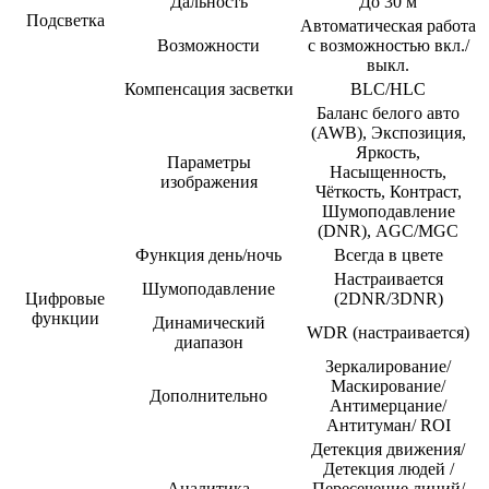
Дальность
До 30 м
Подсветка
Автоматическая работа
Возможности
с возможностью вкл./
выкл.
Компенсация засветки
BLC/HLC
Баланс белого авто
(AWB), Экспозиция,
Яркость,
Параметры
Насыщенность,
изображения
Чёткость, Контраст,
Шумоподавление
(DNR), AGC/MGC
Функция день/ночь
Всегда в цвете
Настраивается
Шумоподавление
Цифровые
(2DNR/3DNR)
функции
Динамический
WDR (настраивается)
диапазон
Зеркалирование/
Маскирование/
Дополнительно
Антимерцание/
Антитуман/ ROI
Детекция движения/
Детекция людей /
Аналитика
Пересечение линий/