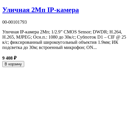
Уличная 2Мп IP-камера
00-00101793
Уличная IP-камера 2Мп; 1/2.9” CMOS Sensor; DWDR; H.264,
H.265, MJPEG; Осн.п.: 1080 до 30к/с; Субпоток D1 – CIF @ 25
к/с; фиксированный широкоугольный объектив 1.9мм; ИК
подсветка до 30м; встроенный микрофон; ON...
9 408 ₽
В корзину