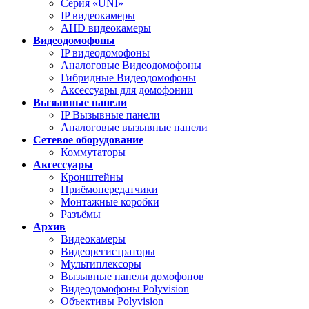
Серия «UNI»
IP видеокамеры
AHD видеокамеры
Видеодомофоны
IP видеодомофоны
Аналоговые Видеодомофоны
Гибридные Видеодомофоны
Аксессуары для домофонии
Вызывные панели
IP Вызывные панели
Аналоговые вызывные панели
Сетевое оборудование
Коммутаторы
Аксессуары
Кронштейны
Приёмопередатчики
Монтажные коробки
Разъёмы
Архив
Видеокамеры
Видеорегистраторы
Мультиплексоры
Вызывные панели домофонов
Видеодомофоны Polyvision
Объективы Polyvision