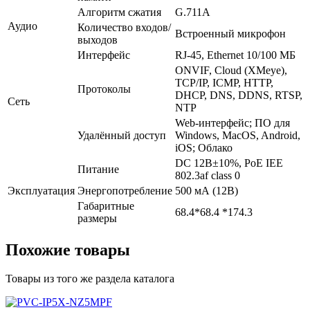
Алгоритм сжатия
G.711А
Аудио
Количество входов/
Встроенный микрофон
выходов
Интерфейс
RJ-45, Ethernet 10/100 МБ
ONVIF, Cloud (XMeye),
TCP/IP, ICMP, HTTP,
Протоколы
DHCP, DNS, DDNS, RTSP,
Сеть
NTP
Web-интерфейс; ПО для
Удалённый доступ
Windows, MacOS, Android,
iOS; Облако
DC 12В±10%, PoE IEE
Питание
802.3af class 0
Эксплуатация
Энергопотребление
500 мА (12В)
Габаритные
68.4*68.4 *174.3
размеры
Похожие товары
Товары из того же раздела каталога