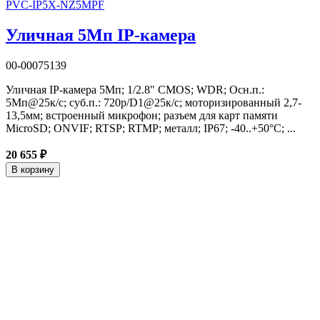
PVC-IP5X-NZ5MPF
Уличная 5Мп IP-камера
00-00075139
Уличная IP-камера 5Мп; 1/2.8" CMOS; WDR; Осн.п.:
5Мп@25к/с; суб.п.: 720p/D1@25к/с; моторизированный 2,7-
13,5мм; встроенный микрофон; разъем для карт памяти
MicroSD; ONVIF; RTSP; RTMP; металл; IP67; -40..+50°C; ...
20 655 ₽
В корзину