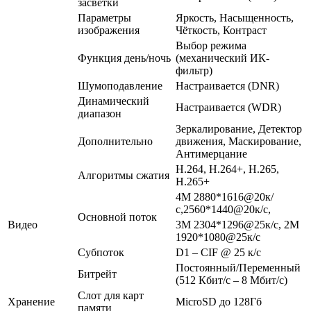
засветки
Параметры
Яркость, Насыщенность,
изображения
Чёткость, Контраст
Выбор режима
Функция день/ночь
(механический ИК-
фильтр)
Шумоподавление
Настраивается (DNR)
Динамический
Настраивается (WDR)
диапазон
Зеркалирование, Детектор
Дополнительно
движения, Маскирование,
Антимерцание
H.264, H.264+, H.265,
Алгоритмы сжатия
H.265+
4M 2880*1616@20к/
с,2560*1440@20к/с,
Основной поток
Видео
3M 2304*1296@25к/с, 2M
1920*1080@25к/с
Субпоток
D1 – CIF @ 25 к/с
Постоянный/Переменный
Битрейт
(512 Кбит/с – 8 Мбит/с)
Слот для карт
Хранение
MicroSD до 128Гб
памяти