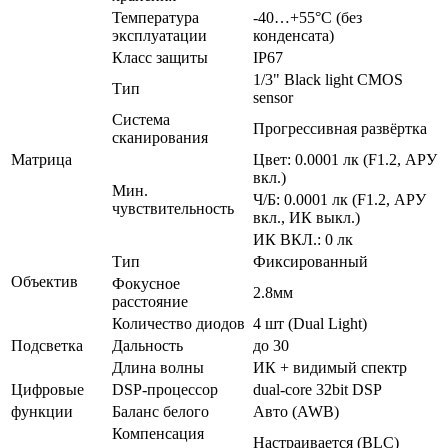
Температура
-40…+55°С (без
эксплуатации
конденсата)
Класс защиты
IP67
1/3" Black light CMOS
Тип
sensor
Система
Прогрессивная развёртка
сканирования
Матрица
Цвет: 0.0001 лк (F1.2, АРУ
вкл.)
Мин.
Ч/Б: 0.0001 лк (F1.2, АРУ
чувствительность
вкл., ИК выкл.)
ИК ВКЛ.: 0 лк
Тип
Фиксированный
Объектив
Фокусное
2.8мм
расстояние
Количество диодов
4 шт (Dual Light)
Подсветка
Дальность
до 30
Длина волны
ИК + видимый спектр
Цифровые
DSP-процессор
dual-core 32bit DSP
функции
Баланс белого
Авто (AWB)
Компенсация
Настраивается (BLC)