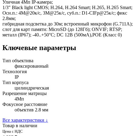
Уличная 4Mп IP-камера;
1/3" Black light CMOS; H.264, H.264 Smart; H.265, H.265 Smart;
Осн.п.: 4M@20к/с, 3M@25к/с, суб.п.: D1-CIFp@25к/с; фикс
2.8мм;
гибридная подсветка до 30м; встроенный микрофон (G.711A);
слот для карт памяти: MicroSD (до 128Гб); ONVIF; RTSP;
металл (IP67); -40..+50°C; DC 12В (500мА),POE (Класс 0)
Ключевые параметры
Тип объектива
фиксированный
Технология
IP
Тип корпуса
цилиндрическая
Разрешение матрицы
4Мп
Фокусное расстояние
объектив 2.8 мм
Все характеристики
↓
Товар в наличии
Цена с НДС