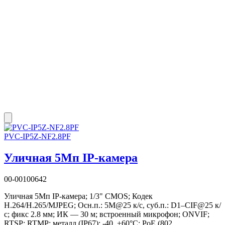
PVC-IP5Z-NF2.8PF
Уличная 5Мп IP-камера
00-00100642
Уличная 5Мп IP-камера; 1/3" CMOS; Кодек
H.264/H.265/MJPEG; Осн.п.: 5M@25 к/с, суб.п.: D1–CIF@25 к/
с; фикс 2.8 мм; ИК — 30 м; встроенный микрофон; ONVIF;
RTSP; RTMP; металл (IP67); -40..+60°C; PoE (802...