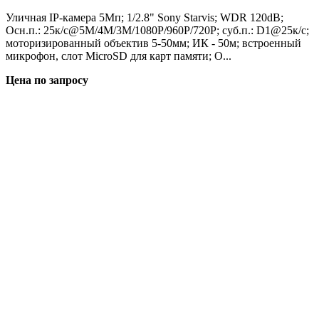
Уличная IP-камера 5Мп; 1/2.8" Sony Starvis; WDR 120dB;
Осн.п.: 25к/с@5M/4M/3M/1080P/960P/720P; суб.п.: D1@25к/с;
моторизированный объектив 5-50мм; ИК - 50м; встроенный
микрофон, слот MicroSD для карт памяти; O...
Цена по запросу