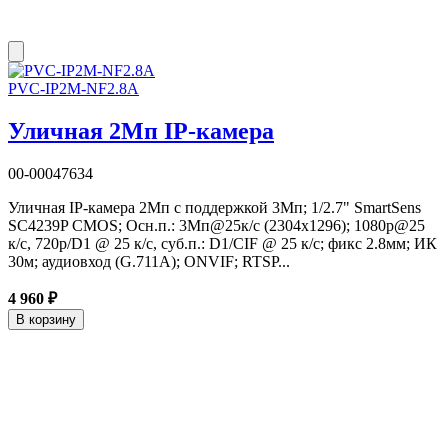
PVC-IP2M-NF2.8A
Уличная 2Мп IP-камера
00-00047634
Уличная IP-камера 2Мп с поддержкой 3Мп; 1/2.7" SmartSens
SC4239P CMOS; Осн.п.: 3Мп@25к/с (2304x1296); 1080p@25
к/с, 720p/D1 @ 25 к/с, суб.п.: D1/CIF @ 25 к/с; фикс 2.8мм; ИК
30м; аудиовход (G.711A); ONVIF; RTSP...
4 960 ₽
В корзину