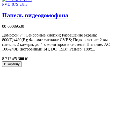
PVD-07S v.8.3
Панель видеодомофона
00-00089530
Домофон 7"; Сенсорные кнопки; Разрешение экрана:
800(Г)x480(В); Формат сигнала: CVBS; Подключение: 2 выз.
панели, 2 камеры, до 4-х мониторов в системе; Питание: AC
100-240В (встроенный БП, DC_15В); Размер: 188x...
8 717 ₽
5 300 ₽
В корзину