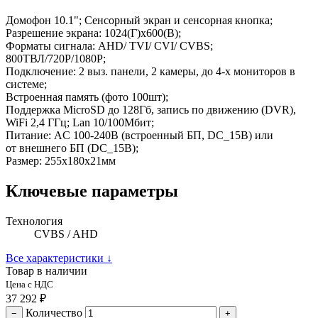
Домофон 10.1"; Сенсорный экран и сенсорная кнопка;
Разрешение экрана: 1024(Г)x600(В);
Форматы сигнала: AHD/ TVI/ CVI/ CVBS;
800ТВЛ/720P/1080P;
Подключение: 2 выз. панели, 2 камеры, до 4-х мониторов в
системе;
Встроенная память (фото 100шт);
Поддержка MicroSD до 128Гб, запись по движению (DVR),
WiFi 2,4 ГГц; Lan 10/100Мбит;
Питание: AC 100-240В (встроенный БП, DC_15В) или
от внешнего БП (DC_15В);
Размер: 255x180x21мм
Ключевые параметры
Технология
CVBS / AHD
Все характеристики
↓
Товар в наличии
Цена с НДС
37 292 ₽
Количество
−
+