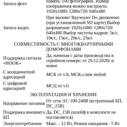
память: 100 фотографий. Размер
Запись фото
изображения можно настроить:
1920x1080/ 1280x720/ 640x480
При вызове/ Вручную/ По движению
(при установленной SD карте) Выбор
Запись видео
разрешения: 1920x1080/ 1280x720/
640x480 Выбор частоты кадров: 5к/с,
10к/с, 15к/с, 20к/с, 25к/с
СОВМЕСТИМОСТЬ С МНОГОКВАРТИРНЫМИ
ДОМОФОНАМИ
Да, начиная с даты производства в
Поддержка сигнала
серийном номере: от 29.12.2020г и
«HOOK»
новее
С координатной
МСК от v3i, МСК-слим любой
адресацией
С цифровой
МСЦ от v1i
адресацией
ЭКСПЛУАТАЦИЯ И ХРАНЕНИЕ
От сети AC 100-240В (встроенный БП,
Напряжение питания
DC_15В)
Поддержка внешнего
Да, DC_15В (шлейф в комплекте не
БП
поставляется)
Энергопотребление
Макс. - 12 Вт, Режим ожидания - 5 Вт