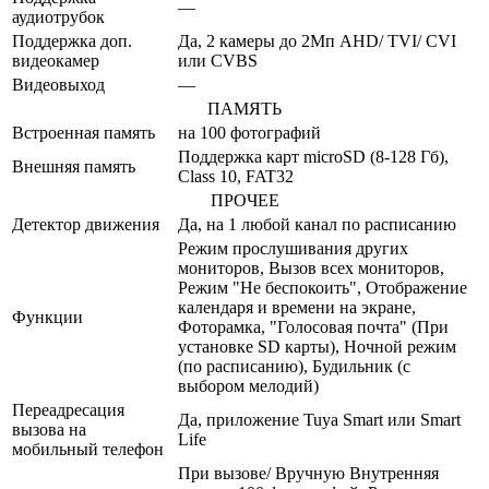
—
аудиотрубок
Поддержка доп.
Да, 2 камеры до 2Мп AHD/ TVI/ CVI
видеокамер
или CVBS
Видеовыход
—
ПАМЯТЬ
Встроенная память
на 100 фотографий
Поддержка карт microSD (8-128 Гб),
Внешняя память
Class 10, FAT32
ПРОЧЕЕ
Детектор движения
Да, на 1 любой канал по расписанию
Режим прослушивания других
мониторов, Вызов всех мониторов,
Режим "Не беспокоить", Отображение
календаря и времени на экране,
Функции
Фоторамка, "Голосовая почта" (При
установке SD карты), Ночной режим
(по расписанию), Будильник (с
выбором мелодий)
Переадресация
Да, приложение Tuya Smart или Smart
вызова на
Life
мобильный телефон
При вызове/ Вручную Внутренняя