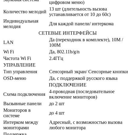
цифровом меню)
13 шт (длительность вызова
Количество мелодий
устанавливается от 10 до 60с)
Индивидуальная
Для каждой панели/ интеркома
мелодия
СЕТЕВЫЕ ИНТЕРФЕЙСЫ
Да (переходник в комплекте), 10M /
LAN
100M
Wi Fi
Да, 802.11b/g/n
Частота Wi Fi
2.4ГГц
УПРАВЛЕНИЕ
Тип управления
Сенсорный экран/ Сенсорные кнопки
OSD-меню
Да, с поддержкой русского языка
ПОДКЛЮЧЕНИЕ
4-проводная (последовательное
Схема подключения
включение мониторов)
Вызывные панели
до 2 шт
Мониторов в
до 4 шт
системе
Интерком между
Адресный, с возможностью вызова
мониторами
любого монитора
Поддержка