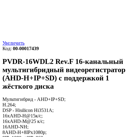
Увеличить
Код:
00-00017439
PVDR-16WDL2 Rev.F
16-канальный
мультигибридный видеорегистратор
(AHD-H+IP+SD) c поддержкой 1
жёсткого диска
Мультигибрид - AHD+IP+SD;
H.264;
DSP - Hisilicon Hi3531А;
16xAHD-H@15к/с;
16xAHD-M@25 к/с;
16AHD-NH;
8AHD-H+8IPx1080p;