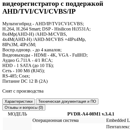
видеорегистратор с поддержкой
AHD/TVI/CVI/CVBS/IP
Мультигибрид - AHD/IP/TVI/CVI/CVBS;
H.264, H.264 Smart; DSP - Hisilicon Hi3531А;
8x4Мp(AHD-H) /AHD-M/CVBS,
4x4M(AHD-H) /AHD-M/CVBS +4IPx4Mp,
8IPx3M, 4IPx5M;
Воспр.одновр. - до 4 каналов;
Видеовыходы - HDMI - 4K, VGA - FullHD;
Аудио G.711А - 4/1 RCA;
HDD - 1 SATA (до 10 ТБ);
Сеть - 100 Мб (RJ45);
RS-485; Coax;
Питание DC 12 В (2А)
Снят с производства
Характеристики
Техническая документация и ПО
Отзывы и вопросы (0)
МОДЕЛЬ
PVDR-A4-08M1 v.3.4.1
Операционная система
Embedded L
Пентаплекс