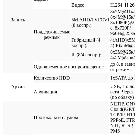
Видео
H.264, H.26
8х5M@11к/
8х4M@15к/
Запись
5M AHD/TVI/CVI
8х1080P@2
(8 воспр.):
с; 8х720P/
Поддерживаемые
960H@25к/
режимы
Гибридный (4
4(AHD)х5M
воспр.):
4(IP)х5M@2
8х3М@25к/
IP (8/4 воспр.):
4х5М@25к/
до 8, в зав
Одновременное воспроизведение
от режима
Количество HDD
1xSATA до 
USB, По ло
Архив
Архивация
сети, Через
(по облаку)
NETIP, ONV
Cloud(P2P/
TCP/IP, HT
Протоколы и службы
PPPoE, FTP
NTP, RTSP,
PMS