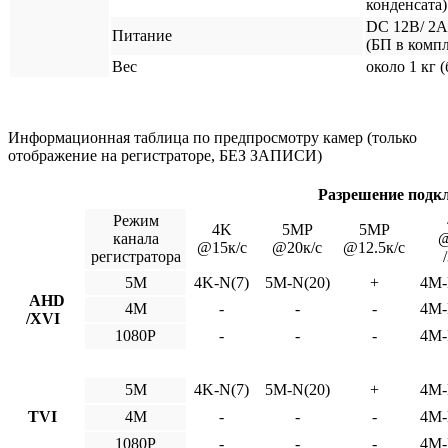
конденсата)
DC 12В/ 2А
Питание
(БП в компл
Вес
около 1 кг 
Информационная таблица по предпросмотру камер (только
отображение на регистраторе, БЕЗ ЗАПИСИ)
Разрешение подкл
Режим
4K
5MP
5MP
канала
@
@15к/с
@20к/с
@12.5к/с
регистратора
5M
4K-N(7)
5M-N(20)
+
4M-
AHD
4M
-
-
-
4M-
/XVI
1080P
-
-
-
4M-
5M
4K-N(7)
5M-N(20)
+
4M-
TVI
4M
-
-
-
4M-
1080P
-
-
-
4M-