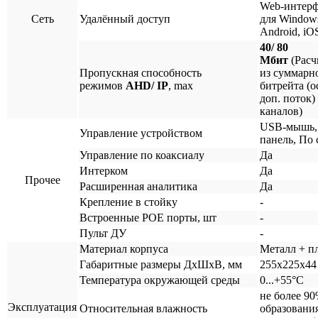
Web-интерф
Сеть
Удалённый доступ
для Window
Android, iO
40/ 80
Мбит
(Расч
Пропускная способность
из суммарн
режимов
AHD/ IP
, max
битрейта (
доп. поток)
каналов)
USB-мышь,
Управление устройством
панель, По 
Управление по коаксиалу
Да
Интерком
Да
Прочее
Расширенная аналитика
Да
Крепление в стойку
-
Встроенные POE порты, шт
-
Пульт ДУ
-
Материал корпуса
Металл + п
Габаритные размеры ДхШхВ, мм
255x225x44
Температура окружающей среды
0...+55°С
не более 90
Эксплуатация
Относительная влажность
образовани