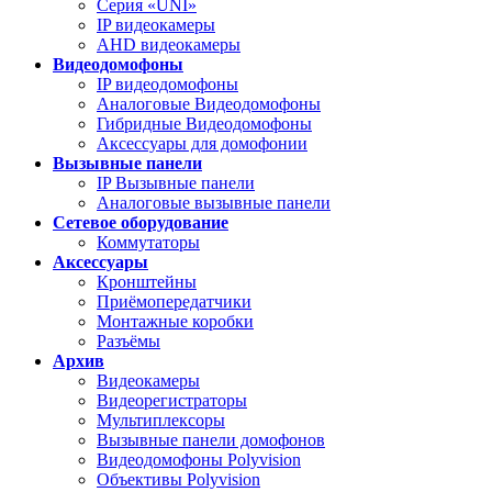
Серия «UNI»
IP видеокамеры
AHD видеокамеры
Видеодомофоны
IP видеодомофоны
Аналоговые Видеодомофоны
Гибридные Видеодомофоны
Аксессуары для домофонии
Вызывные панели
IP Вызывные панели
Аналоговые вызывные панели
Сетевое оборудование
Коммутаторы
Аксессуары
Кронштейны
Приёмопередатчики
Монтажные коробки
Разъёмы
Архив
Видеокамеры
Видеорегистраторы
Мультиплексоры
Вызывные панели домофонов
Видеодомофоны Polyvision
Объективы Polyvision