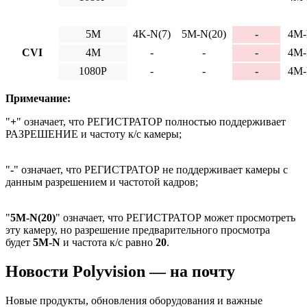
5M
4K-N(7)
5M-N(20)
-
4M-
CVI
4M
-
-
-
4M-
1080P
-
-
-
4M-
Примечание:
"
+
" означает, что РЕГИСТРАТОР полностью поддерживает
РАЗРЕШЕНИЕ и частоту к/с камеры;
"
-
" означает, что РЕГИСТРАТОР не поддерживает камеры с
данным разрешением и частотой кадров;
"
5M-N(20)
" означает, что РЕГИСТРАТОР может просмотреть
эту камеру, но разрешение предварительного просмотра
будет
5M-N
и частота к/с равно
20
.
Новости Polyvision — на почту
Новые продукты, обновления оборудования и важные