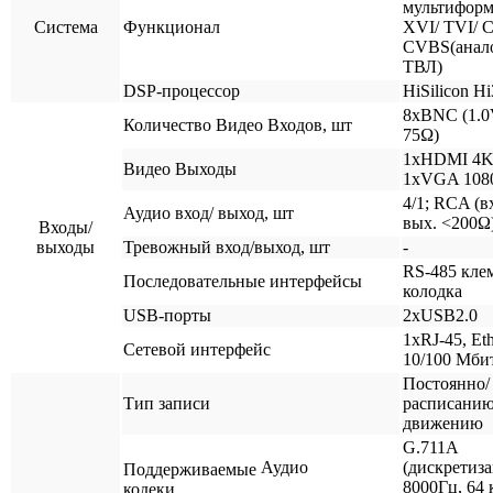
мультифор
Cистема
Функционал
XVI/ TVI/ C
CVBS(анал
ТВЛ)
DSP-процессор
HiSilicon H
8хBNC (1.0
Количество Видео Входов, шт
75Ω)
1хHDMI 4K
Видео Выходы
1хVGA 108
4/1; RCA (в
Аудио вход/ выход, шт
вых. <200Ω
Входы/
выходы
Тревожный вход/выход, шт
-
RS-485 кле
Последовательные интерфейсы
колодка
USB-порты
2xUSB2.0
1xRJ-45, Eth
Сетевой интерфейс
10/100 Мби
Постоянно/
Тип записи
расписанию
движению
G.711A
Аудио
(дискретиз
Поддерживаемые
8000Гц, 64 
кодеки