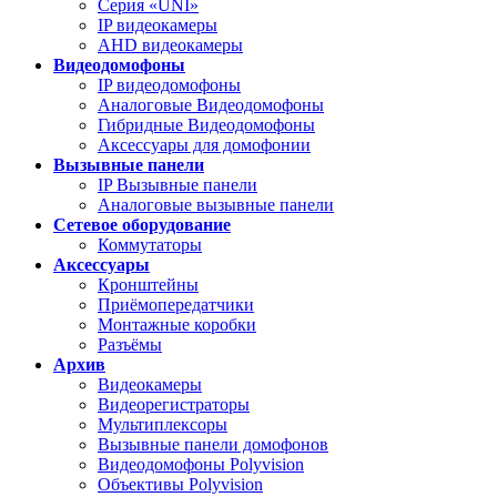
Серия «UNI»
IP видеокамеры
AHD видеокамеры
Видеодомофоны
IP видеодомофоны
Аналоговые Видеодомофоны
Гибридные Видеодомофоны
Аксессуары для домофонии
Вызывные панели
IP Вызывные панели
Аналоговые вызывные панели
Сетевое оборудование
Коммутаторы
Аксессуары
Кронштейны
Приёмопередатчики
Монтажные коробки
Разъёмы
Архив
Видеокамеры
Видеорегистраторы
Мультиплексоры
Вызывные панели домофонов
Видеодомофоны Polyvision
Объективы Polyvision