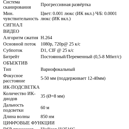
Система
Прогрессивная развёртка
сканирования
Мин.
Цвет: 0.001 люкс (ИК вкл.) Ч/Б: 0.0001
чувствительность
люкс (ИК вкл.)
СИГНАЛ
ВИДЕО
Алгоритм сжатия
H.264
Основной поток
1080p, 720р@ 25 к/с
Субпоток
D1, CIF @ 25 к/с
Битрейт
Постоянный/Переменный (0,5-8 Мбит/с)
ОБЪЕКТИВ
Тип
Вариофокальный
Фокусное
5-50 мм (поддерживает 12-40мм)
расстояние
ИК-ПОДСВЕТКА
Количество ИК-
35 (Ø=8 мм)
диодов
Дальность
60 м
подсветки
Длина волны
850 нм
ЦИФРОВЫЕ ФУНКЦИИ