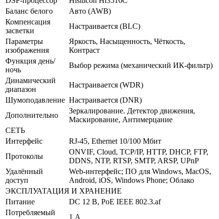
DSP-процессор
Hisilicon Hi3516С
Баланс белого
Авто (AWB)
Компенсация
Настраивается (BLC)
засветки
Параметры
Яркость, Насыщенность, Чёткость,
изображения
Контраст
Функция день/
Выбор режима (механический ИК-фильтр)
ночь
Динамический
Настраивается (WDR)
диапазон
Шумоподавление
Настраивается (DNR)
Зеркалирование. Детектор движения,
Дополнительно
Маскирование, Антимерцание
СЕТЬ
Интерфейс
RJ-45, Ethernet 10/100 Мбит
ONVIF, Cloud, TCP/IP, HTTP, DHCP, FTP,
Протоколы
DDNS, NTP, RTSP, SMTP, ARSP, UPnP
Удалённый
Web-интерфейс; ПО для Windows, MacOS,
доступ
Android, iOS, Windows Phone; Облако
ЭКСПЛУАТАЦИЯ И ХРАНЕНИЕ
Питание
DC 12 В, PoE IEEE 802.3.af
Потребляемый
1 А