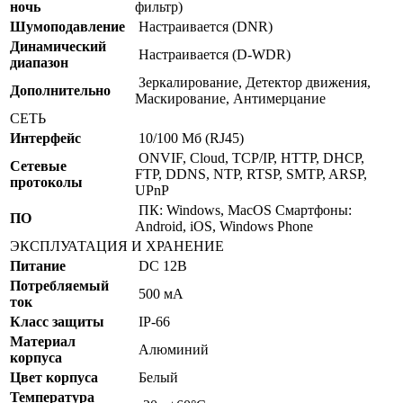
ночь
фильтр)
Шумоподавление
Настраивается (DNR)
Динамический
Настраивается (D-WDR)
диапазон
Зеркалирование, Детектор движения,
Дополнительно
Маскирование, Антимерцание
СЕТЬ
Интерфейс
10/100 Мб (RJ45)
ONVIF, Cloud, TCP/IP, HTTP, DHCP,
Сетевые
FTP, DDNS, NTP, RTSP, SMTP, ARSP,
протоколы
UPnP
ПК: Windows, MacOS Смартфоны:
ПО
Android, iOS, Windows Phone
ЭКСПЛУАТАЦИЯ И ХРАНЕНИЕ
Питание
DC 12В
Потребляемый
500 мА
ток
Класс защиты
IP-66
Материал
Алюминий
корпуса
Цвет корпуса
Белый
Температура