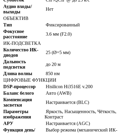
Аудио входы/
Нет
выходы
ОБЪЕКТИВ
Тип
Фиксированный
Фокусное
3.6 мм (F2.0)
расстояние
ИК-ПОДСВЕТКА
Количество ИК-
25 (Ø=5 мм)
диодов
Дальность
до 20 м
подсветки
Длина волны
850 нм
ЦИФРОВЫЕ ФУНКЦИИ
DSP-процессор
Hisilicon Hi3516E v.200
Баланс белого
Авто (AWB)
Компенсация
Настраивается (BLC)
засветки
Параметры
Яркость, Насыщенность, Чёткость,
изображения
Контраст
АРУ
Настраивается (AGC)
Функция день/
Выбор режима (механический ИК-