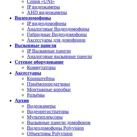
Серия «UNI»
IP видеокамеры
AHD видеокамеры
Видеодомофоны
IP видеодомофоны
Аналоговые Видеодомофоны
Гибридные Видеодомофоны
Аксессуары для домофонии
Вызывные панели
IP Вызывные панели
Аналоговые вызывные панели
Сетевое оборудование
Коммутаторы
Аксессуары
Кронштейны
Приёмопередатчики
Монтажные коробки
Разъёмы
Архив
Видеокамеры
Видеорегистраторы
Мультиплексоры
Вызывные панели домофонов
Видеодомофоны Polyvision
Объективы Polyvision