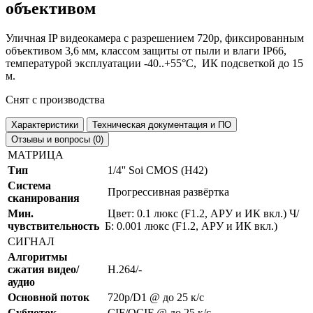
объективом
Уличная IP видеокамера с разрешением
720p
, фиксированным
объективом 3,6 мм
, классом защиты от пыли и влаги
IP66
,
температурой эксплуатации -40..+55°C, ИК подсветкой
до 15
м.
Снят с производства
Характеристики
Техническая документация и ПО
Отзывы и вопросы (0)
МАТРИЦА
Тип
1/4'' Soi CMOS (H42)
Система
Прогрессивная развёртка
сканирования
Мин.
Цвет: 0.1 люкс (F1.2, АРУ и ИК вкл.) Ч/
чувствительность
Б: 0.001 люкс (F1.2, АРУ и ИК вкл.)
СИГНАЛ
Алгоритмы
сжатия видео/
H.264/-
аудио
Основной поток
720p/D1 @ до 25 к/с
Субпоток
CIF/QCIF @ до 25 к/с