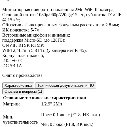
Миниатюрная поворотно-наклонная 2Мп WiFi IP-камера;
Основной поток: 1080p/960p/720p@15 к/с, суб.поток: D1/CIF
@ 15 к/с;
Объектив с фиксированным фокусным расстоянием 2.8 мм;
ИК подсветка 5-7м;
Встроенные микрофон и динамик;
поддержка Micro-SD (до 128ГБ);
ONVIF, RTSP, RTMP;
WIFI 2,4ГГц и 5.8 ГГц (у камеры нет RJ45);
Корпус пластиковый;
-10...+60°С
DC 5В 1А
Снят с производства
Характеристики
Техническая документация и ПО
Отзывы и вопросы (1)
Основные технические характеристики:
Матрица
1/2.9” 2Мп
Цвет: 0.1 люкс (F1.8, ИК вкл.)
Мин.
чувствительность
Ч/Б: 0 люкс (F1.8, ИК вкл.)