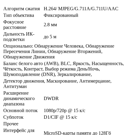
Алгоритм сжатия
H.264/ MJPEG/G.711A/G.711U/AAC
Тип объектива
Фиксированный
Фокусное
2.8 мм
расстояние
Дальность ИК-
до 5 м
подсветки
Опционально: Обнаружение Человека, Обнаружение
Пересечения Линии, Обнаружение Вторжений,
Обнаружение Движения
Баланс белого авто (AWB), BLC, Яркость, Насыщенность,
Чёткость, Контраст, Выбор режима День/Ночь,
Шумоподавление (DNR), Зеркалирование,
Детектор движения, Маскирование, Антимерцание,
Антитуман
Расширение
динамического
DWDR
диапазона
Основной поток
1080p/720p @ 15 к/с
Субпоток
D1/CIF @ 15 к/с
Прочее
Интерфейс для
MicroSD-карты памяти до 128Гб