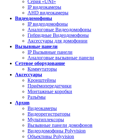
Серия «UNI»
IP видеокамеры
AHD видеокамеры
Видеодомофоны
IP видеодомофоны
Аналоговые Видеодомофоны
Гибридные Видеодомофоны
Аксессуары для домофонии
Вызывные панели
IP Вызывные панели
Аналоговые вызывные панели
Сетевое оборудование
Коммутаторы
Аксессуары
Кронштейны
Приёмопередатчики
Монтажные коробки
Разъёмы
Архив
Видеокамеры
Видеорегистраторы
Мультиплексоры
Вызывные панели домофонов
Видеодомофоны Polyvision
Объективы Polyvision