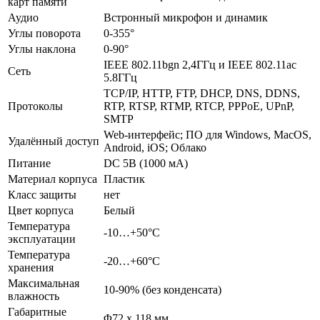
карт памяти
Аудио
Встронный микрофон и динамик
Углы поворота
0-355°
Углы наклона
0-90°
IEEE 802.11bgn 2,4ГГц и IEEE 802.11ac
Сеть
5.8ГГц
TCP/IP, HTTP, FTP, DHCP, DNS, DDNS,
Протоколы
RTP, RTSP, RTMP, RTCP, PPPoE, UPnP,
SMTP
Web-интерфейс; ПО для Windows, MacOS,
Удалённый доступ
Android, iOS; Облако
Питание
DC 5В (1000 мА)
Материал корпуса
Пластик
Класс защиты
нет
Цвет корпуса
Белый
Температура
-10…+50°С
эксплуатации
Температура
-20…+60°С
хранения
Максимальная
10-90% (без конденсата)
влажность
Габаритные
Φ72 х 118 мм