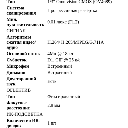
Тип
1/3" Omnivision CMOS (OV4689)
Система
Прогрессивная развёртка
сканирования
Мин.
0.01 люкс (F1.2)
чувствительность
СИГНАЛ
Алгоритмы
сжатия видео/
H.264/ H.265/MJPEG/G.711A
аудио
Основной поток
4Мп @ 18 к/с
Субпоток
D1, CIF @ 25 к/с
Микрофон
Встроенный
Динамик
Встроенный
Двусторонний
Есть
звук
ОБЪЕКТИВ
Тип
Фиксированный
Фокусное
2.8 мм
расстояние
ИК-ПОДСВЕТКА
Количество ИК-
1 шт
диодов