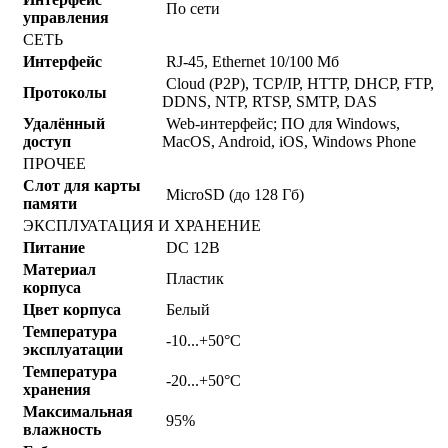
По сети
управления
СЕТЬ
Интерфейс
RJ-45, Ethernet 10/100 Мб
Cloud (P2P), TCP/IP, HTTP, DHCP, FTP,
Протоколы
DDNS, NTP, RTSP, SMTP, DAS
Удалённый
Web-интерфейс; ПО для Windows,
доступ
MacOS, Android, iOS, Windows Phone
ПРОЧЕЕ
Слот для карты
MicroSD (до 128 Гб)
памяти
ЭКСПЛУАТАЦИЯ И ХРАНЕНИЕ
Питание
DC 12В
Материал
Пластик
корпуса
Цвет корпуса
Белый
Температура
-10...+50°С
эксплуатации
Температура
-20...+50°С
хранения
Максимальная
95%
влажность