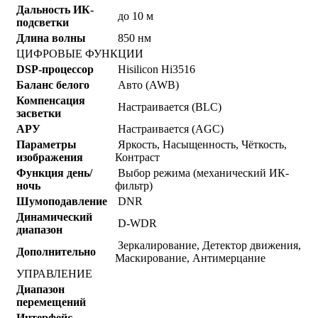
Дальность ИК-
до 10 м
подсветки
Длина волны
850 нм
ЦИФРОВЫЕ ФУНКЦИИ
DSP-процессор
Hisilicon Hi3516
Баланс белого
Авто (AWB)
Компенсация
Настраивается (BLC)
засветки
АРУ
Настраивается (AGC)
Параметры
Яркость, Насыщенность, Чёткость,
изображения
Контраст
Функция день/
Выбор режима (механический ИК-
ночь
фильтр)
Шумоподавление
DNR
Динамический
D-WDR
диапазон
Зеркалирование, Детектор движения,
Дополнительно
Маскирование, Антимерцание
УПРАВЛЕНИЕ
Диапазон
перемещений
Интерфейс