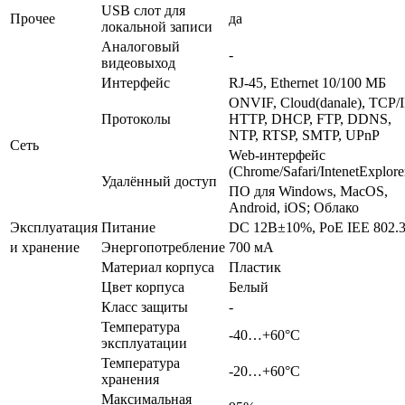
USB слот для
Прочее
да
локальной записи
Аналоговый
-
видеовыход
Интерфейс
RJ-45, Ethernet 10/100 МБ
ONVIF, Cloud(danale), TCP/I
Протоколы
HTTP, DHCP, FTP, DDNS,
NTP, RTSP, SMTP, UPnP
Сеть
Web-интерфейс
(Chrome/Safari/IntenetExplorer
Удалённый доступ
ПО для Windows, MacOS,
Android, iOS; Облако
Эксплуатация
Питание
DC 12В±10%, PoE IEE 802.3
и хранение
Энергопотребление
700 мА
Материал корпуса
Пластик
Цвет корпуса
Белый
Класс защиты
-
Температура
-40…+60°С
эксплуатации
Температура
-20…+60°С
хранения
Максимальная