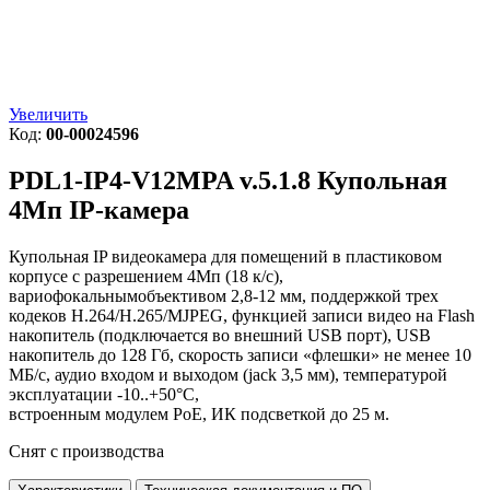
Увеличить
Код:
00-00024596
PDL1-IP4-V12MPA v.5.1.8
Купольная
4Мп IP-камера
Купольная IP видеокамера для помещений в пластиковом
корпусе с
разрешением 4Мп (18 к/с)
,
вариофокальным
объективом 2,8-12 мм
, поддержкой трех
кодеков
H.264/H.265/MJPEG
, функцией записи видео на Flash
накопитель (подключается во внешний USB порт), USB
накопитель до 128 Гб, скорость записи «флешки» не менее 10
МБ/с, аудио
входом и выходом
(jack 3,5 мм), температурой
эксплуатации -10..+50°C,
встроенным
модулем
PoE,
ИК
подсветкой до 25 м
.
Снят с производства