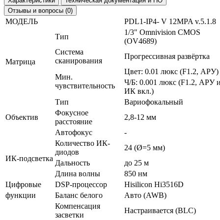
Характеристики
Техническая документация и ПО
Отзывы и вопросы (0)
МОДЕЛЬ
PDL1-IP4- V 12MPA v.5.1.8
1/3" Omnivision CMOS
Тип
(OV4689)
Система
Прогрессивная развёртка
сканирования
Матрица
Цвет: 0.01 люкс (F1.2, АРУ)
Мин.
Ч/Б: 0.001 люкс (F1.2, АРУ 
чувствительность
ИК вкл.)
Тип
Вариофокальный
Фокусное
Объектив
2,8-12 мм
расстояние
Автофокус
-
Количество ИК-
24 (Ø=5 мм)
диодов
ИК-подсветка
Дальность
до 25 м
Длина волны
850 нм
Цифровые
DSP-процессор
Hisilicon Hi3516D
функции
Баланс белого
Авто (AWB)
Компенсация
Настраивается (BLC)
засветки