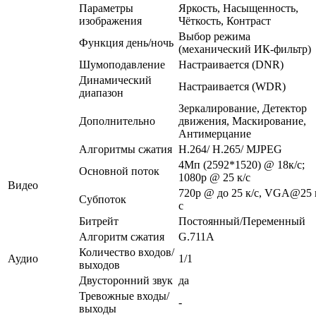
Параметры
Яркость, Насыщенность,
изображения
Чёткость, Контраст
Выбор режима
Функция день/ночь
(механический ИК-фильтр)
Шумоподавление
Настраивается (DNR)
Динамический
Настраивается (WDR)
диапазон
Зеркалирование, Детектор
Дополнительно
движения, Маскирование,
Антимерцание
Алгоритмы сжатия
H.264/ H.265/ MJPEG
4Мп (2592*1520) @ 18к/с;
Основной поток
1080p @ 25 к/с
Видео
720p @ до 25 к/с, VGA@25 
Субпоток
с
Битрейт
Постоянный/Переменный
Алгоритм сжатия
G.711A
Количество входов/
Аудио
1/1
выходов
Двусторонний звук
да
Тревожные входы/
-
выходы