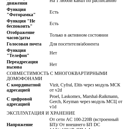
На 1 любой канал по расписанию
движения
Функция
Есть
"Фоторамка"
Функция "Не
Есть
беспокоить"
Отображение
Только в активном состоянии
часов/даты
Голосовая почта
Для посетителя/абонента
Функция
Нет
"Телефон"
Переадресация
Нет
вызова
СОВМЕСТИМОСТЬ С МНОГОКВАРТИРНЫМИ
ДОМОФОНАМИ
С координатной
Vizit, Cyfral, Eltis через модуль МСК
адресацией
от v2d
Proel, Laskomex, Marshal-Raikmann,
С цифровой
Gerch, Keyman через модуль МСЦ от
адресацией
v1d
ЭКСПЛУАТАЦИЯ И ХРАНЕНИЕ
От сети AC 100-220В (встроенный
Напряжение
БП)/ От внешнего БП DC