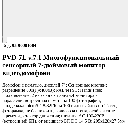
Код:
03-00001684
PVD-7L v.7.1
Многофункциональный
сенсорный 7-дюймовый монитор
видеодомофона
Домофон с памятью, дисплей 7"
; Сенсорные кнопки;
разрешение 800(Г)x480(В); PAL/NTSC; Hands Free;
Подключение:
2 вызывных
панели,
4 монитора
в
параллели;
встроенная память
на 100 фотографий;
Поддержка
microSD 8-32ГБ
на 100 видеофайлов по 15 сек;
фоторамка
, не беспокоить,
голосовая почта
, отображение
времени,
детектор движения;
питание AC 100-220В
(
встроенный БП
), от внешнего БП DC 14.5 В; 205x128x27.5мм