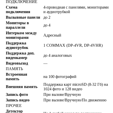
ПОДКЛЮЧЕНИЕ
Схема
4-проводная с панелями, мониторами
подключения
и аудиотрубкой
Вызывные панели
до 2
Мониторы в
до 4
параллели
Интерком между
Адресный
мониторами
Поддержка
1 COMMAX (DP-4VR, DP-4VHR)
аудиотрубок
Поддержка доп.
до 4 аналоговых
видеокамер
Видеовыход
—
ПАМЯТЬ
Встроенная
на 100 фотографий
память
Поддержка карт microSD (8-32 Гб) на
Внешняя память
1024 фото и 128 видео
Запись фото
При вызове/Вручную
Запись видео
При вызове/Вручную/По движению
ПРОЧЕЕ
Детектор