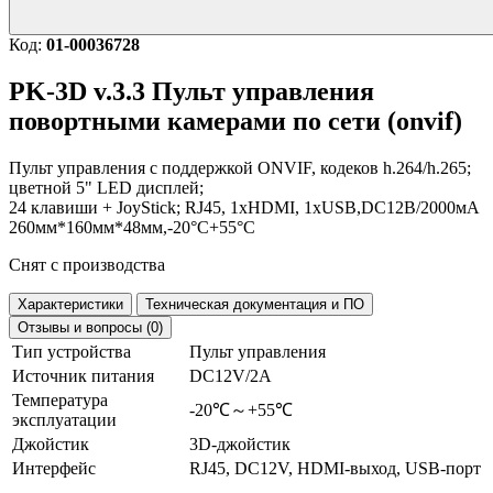
Код:
01-00036728
PK-3D v.3.3
Пульт управления
повортными камерами по сети (onvif)
Пульт управления с поддержкой ONVIF, кодеков h.264/h.265;
цветной 5" LED дисплей;
24 клавиши + JoyStick; RJ45, 1xHDMI, 1xUSB,DC12В/2000мА
260мм*160мм*48мм,-20°C+55°C
Снят с производства
Характеристики
Техническая документация и ПО
Отзывы и вопросы (0)
Тип устройства
Пульт управления
Источник питания
DC12V/2A
Температура
-20℃～+55℃
эксплуатации
Джойстик
3D-джойстик
Интерфейс
RJ45, DC12V, HDMI-выход, USB-порт