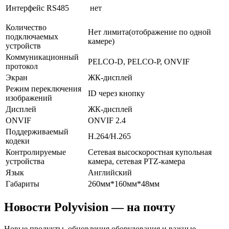
Интерфейс RS485
нет
Количество
Нет лимита(отображение по одной
подключаемых
камере)
устройств
Коммуникационный
PELCO-D, PELCO-P, ONVIF
протокол
Экран
ЖК-дисплей
Режим переключения
ID через кнопку
изображений
Дисплей
ЖК-дисплей
ONVIF
ONVIF 2.4
Поддерживаемый
H.264/H.265
кодеки
Контролируемые
Сетевая высоскоростная купольная
устройства
камера, сетевая PTZ-камера
Язык
Английский
Габариты
260мм*160мм*48мм
Новости Polyvision — на почту
Новые продукты, обновления оборудования и важные